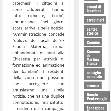
catechesi”. I cittadini si
canoni di
sono adoperati, hanno
locazione
fatto richieste, finchè,
carabinieri
annunciano: “nei giorni
scorsi arriva la bella notizia:
centro
storico
l’Amministrazione concede
l’utilizzo dei locali dell’ex
Comune
Scuola Materna, ormai
Comune
abbandonata da anni, alla
di
Martina
Chiesetta per attività di
Franca
formazione ed animazione
dei bambini”. I residenti
consiglio
comunale
della zona non possono
che accogliere con
cronaca
entusiasmo una simile
Donato
notizia, che ha una duplice
Pentassuglia
connotazione. Innanzitutto,
Fondazione
i residenti della campagna