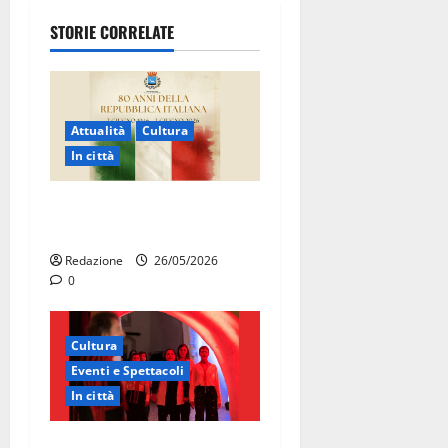
STORIE CORRELATE
Attualità
Cultura
In città
Martina Franca celebra gli
80 anni della Repubblica
Redazione
26/05/2026
0
Cultura
Eventi e Spettacoli
In città
Martina Franca, la Carmen