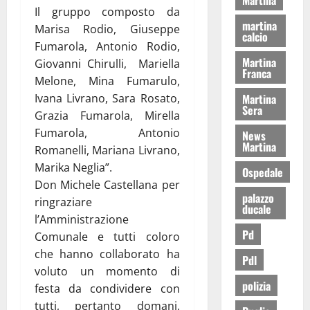
Il gruppo composto da
martina
Marisa Rodio, Giuseppe
calcio
Fumarola, Antonio Rodio,
Martina
Giovanni Chirulli, Mariella
Franca
Melone, Mina Fumarulo,
Martina
Ivana Livrano, Sara Rosato,
Sera
Grazia Fumarola, Mirella
Fumarola, Antonio
News
Martina
Romanelli, Mariana Livrano,
Marika Neglia”.
Ospedale
Don Michele Castellana per
palazzo
ringraziare
ducale
l’Amministrazione
Pd
Comunale e tutti coloro
che hanno collaborato ha
Pdl
voluto un momento di
polizia
festa da condividere con
tutti, pertanto domani,