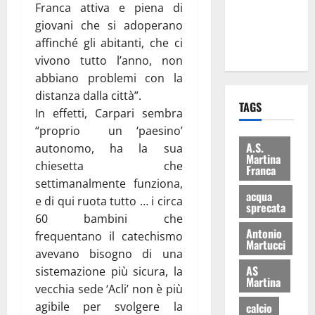
Franca attiva e piena di
ai 15 nuovi
giovani che si adoperano
Fucilieri
affinché gli abitanti, che ci
dell’Aria
vivono tutto l’anno, non
abbiano problemi con la
distanza dalla città”.
TAGS
In effetti, Carpari sembra
“proprio un ‘paesino’
A.S.
autonomo, ha la sua
Martina
chiesetta che
Franca
settimanalmente funziona,
acqua
e di qui ruota tutto … i circa
sprecata
60 bambini che
Antonio
frequentano il catechismo
Martucci
avevano bisogno di una
AS
sistemazione più sicura, la
Martina
vecchia sede ‘Acli’ non è più
agibile per svolgere la
calcio