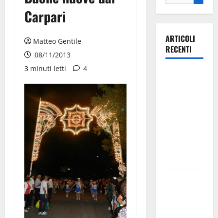
Carpari
ARTICOLI
Matteo Gentile
RECENTI
08/11/2013
3 minuti letti
4
Ospedale di
Martina
Franca,
Forza Italia
annuncia la
protesta:
sit-in lunedì
10 agosto
Il Comune
di Martina
Franca
pubblica il