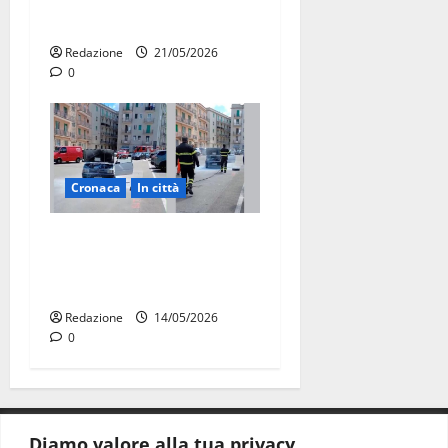
diventa opera di comunità
Redazione
21/05/2026
0
Cronaca
In città
Auto in fiamme,
intervengono i Vigili del
Fuoco
Redazione
14/05/2026
0
Diamo valore alla tua privacy