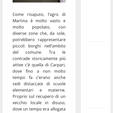
bando
alloggi ERP
Come risaputo, l’agro di
2026:
Martina è molto vasto e
domande
molto popolato, con
dal 26
diverse zone che, da sole,
agosto
potrebbero rappresentare
piccoli borghi nell’ambito
La gara
del comune. Tra le
ciclistica
contrade storicamente più
dei Giochi
attive c’è quella di Carpari,
attraversa
dove fino a non molto
Martina
tempo fa c’erano anche
Franca:
sedi distaccate di scuole
ecco le
elementari e materne.
strade
Proprio sul recupero di un
interessate
vecchio locale in disuso,
e gli orari
dove un tempo era allogata