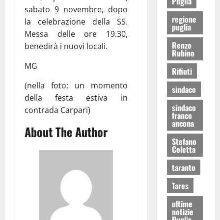
Puglia
sabato 9 novembre, dopo
regione
la celebrazione della SS.
puglia
Messa delle ore 19.30,
Renzo
benedirà i nuovi locali.
Rubino
MG
Rifiuti
(nella foto: un momento
sindaco
della festa estiva in
sindaco
contrada Carpari)
franco
ancona
About The Author
Stefano
Coletta
taranto
Tares
ultime
notizie
Puglia