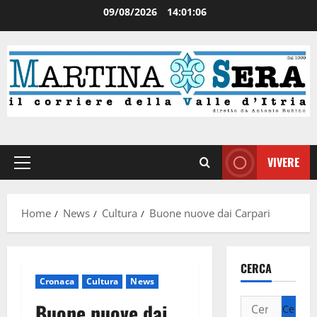
09/08/2026
14:01:07
VIVERE
Home
News
Cultura
Buone nuove dai Carpari
CERCA
Cronaca
Cultura
News
Buone nuove dai