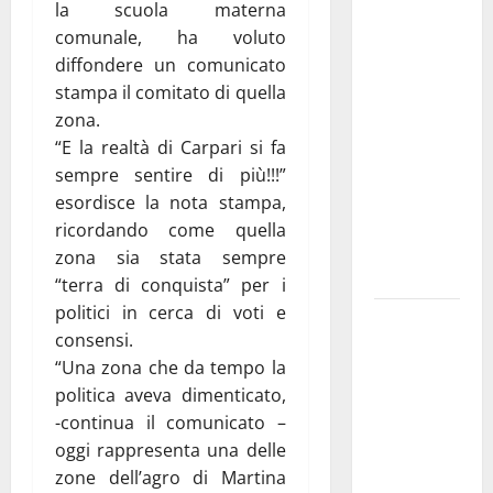
Martina
la scuola materna
Franca
comunale, ha voluto
investe
diffondere un comunicato
sulle
stampa il comitato di quella
famiglie: in
zona.
arrivo tre
“E la realtà di Carpari si fa
seminari
sempre sentire di più!!!”
dedicati ad
esordisce la nota stampa,
adolescenti,
ricordando come quella
genitori ed
zona sia stata sempre
empatia
“terra di conquista” per i
politici in cerca di voti e
Aeronautica
consensi.
Militare, al
“Una zona che da tempo la
16° Stormo
politica aveva dimenticato,
di Martina
-continua il comunicato –
Franca
oggi rappresenta una delle
consegnati
zone dell’agro di Martina
i Baschi Blu