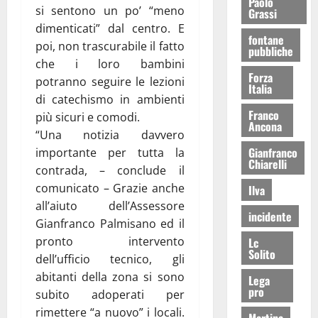
Paolo
si sentono un po’ “meno
Grassi
dimenticati” dal centro. E
fontane
poi, non trascurabile il fatto
pubbliche
che i loro bambini
Forza
potranno seguire le lezioni
Italia
di catechismo in ambienti
Franco
più sicuri e comodi.
Ancona
“Una notizia davvero
Gianfranco
importante per tutta la
Chiarelli
contrada, – conclude il
comunicato – Grazie anche
Ilva
all’aiuto dell’Assessore
incidente
Gianfranco Palmisano ed il
pronto intervento
Lc
Solito
dell’ufficio tecnico, gli
abitanti della zona si sono
Lega
pro
subito adoperati per
rimettere “a nuovo” i locali.
Martina