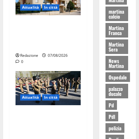
Attualità
In città
martina
calcio
Il Comune di Martina Franca
Martina
pubblica il bando alloggi
Franca
ERP 2026: domande dal 26
Martina
agosto
Sera
Redazione
07/08/2026
News
0
Martina
Ospedale
palazzo
ducale
Attualità
In città
Pd
Aeronautica Militare, al 16°
Pdl
Stormo di Martina Franca
polizia
consegnati i Baschi Blu ai
15 nuovi Fucilieri dell’Aria