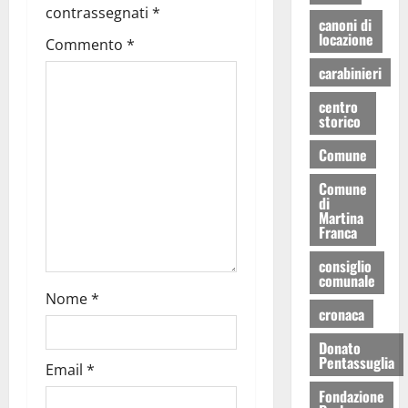
contrassegnati
*
canoni di
locazione
Commento
*
carabinieri
centro
storico
Comune
Comune
di
Martina
Franca
consiglio
comunale
Nome
*
cronaca
Donato
Pentassuglia
Email
*
Fondazione