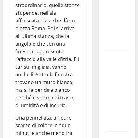
straordinario, quelle stanze
bando
stupende, nell’ala
alloggi ERP
affrescata. L’ala che dà su
2026:
piazza Roma. Poi si arriva
domande
all’ultima stanza, che fa
dal 26
angolo e che con una
agosto
finestra rappresenta
La gara
l’affaccio alla valle d’Itria. E i
ciclistica
turisti, migliaia, vanno
dei Giochi
anche lì. Sotto la finestra
attraversa
trovano un muro bianco,
Martina
ma si fa per dire bianco
Franca:
perché è sporco di tracce
ecco le
di umidità e di incuria.
strade
Una pennellata, un euro
interessate
scarso di colore, cinque
e gli orari
minuti e anche meno fra