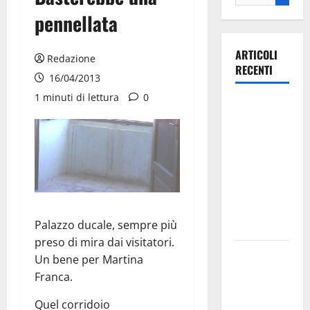
pennellata
ARTICOLI
Redazione
RECENTI
16/04/2013
1 minuti di lettura
0
Ospedale di
Martina
Franca,
Forza Italia
annuncia la
protesta:
sit-in lunedì
Palazzo ducale, sempre più
10 agosto
preso di mira dai visitatori.
Il Comune
Un bene per Martina
di Martina
Franca.
Franca
Quel corridoio
pubblica il