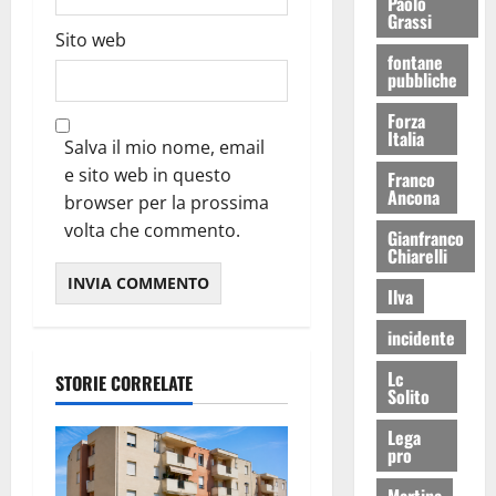
Paolo
Grassi
Sito web
fontane
pubbliche
Forza
Italia
Salva il mio nome, email
e sito web in questo
Franco
Ancona
browser per la prossima
volta che commento.
Gianfranco
Chiarelli
Ilva
incidente
Lc
STORIE CORRELATE
Solito
Lega
pro
Martina