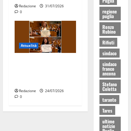
Puglia
Redazione
31/07/2026
regione
0
puglia
Renzo
Rubino
Rifiuti
Attualità
sindaco
Due giovani di Martina
sindaco
Franca tra le eccellenze
franco
ancona
universitarie italiane:
premiate a Montecitorio
Stefano
Coletta
Redazione
24/07/2026
0
taranto
Tares
ultime
notizie
Puglia