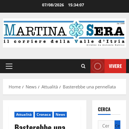
07/08/2026
15:34:08
VIVERE
Home
News
Attualità
Basterebbe una pennellata
CERCA
Attualità
Cronaca
News
Basterebbe una