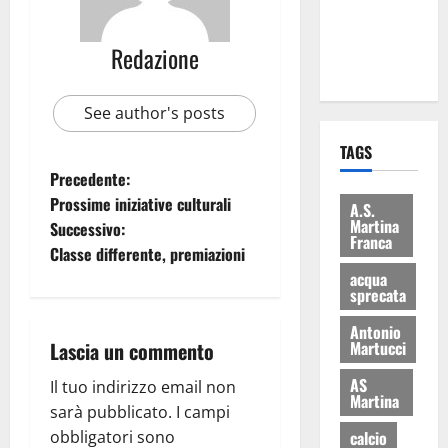
ai 15 nuovi
Fucilieri
Redazione
dell’Aria
See author's posts
TAGS
Precedente:
Prossime iniziative culturali
A.S.
Martina
Successivo:
Franca
Classe differente, premiazioni
acqua
sprecata
Antonio
Martucci
Lascia un commento
AS
Il tuo indirizzo email non
Martina
sarà pubblicato.
I campi
calcio
obbligatori sono