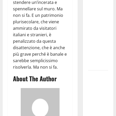
Martina
stendere un’incerata e
Franca
spennellare sul muro. Ma
investe
non si fa. E un patrimonio
sulle
plurisecolare, che viene
famiglie: in
ammirato da visitatori
arrivo tre
italiani e stranieri, è
seminari
penalizzato da questa
dedicati ad
disattenzione, che è anche
adolescenti,
più grave perché è banale e
genitori ed
sarebbe semplicissimo
empatia
risolverla. Ma non si fa.
Aeronautica
About The Author
Militare, al
16° Stormo
di Martina
Franca
consegnati
i Baschi Blu