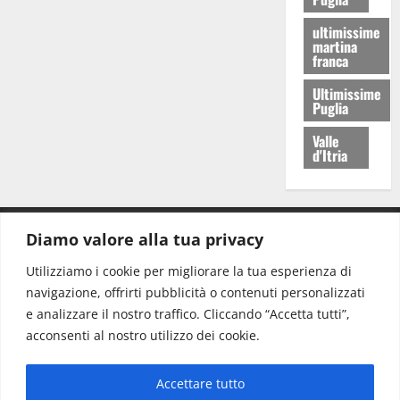
ultimissime
martina
franca
Ultimissime
Puglia
Valle
d'Itria
Diamo valore alla tua privacy
CONTATTI.
Utilizziamo i cookie per migliorare la tua esperienza di
navigazione, offrirti pubblicità o contenuti personalizzati
Redazione:
redazione@www.martinasera.it
e analizzare il nostro traffico. Cliccando “Accetta tutti”,
Direttore:
direttore@www.martinasera.it
acconsenti al nostro utilizzo dei cookie.
Info & Commerciale:
info@www.martinasera.it
Accettare tutto