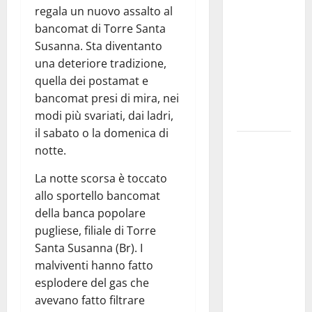
regala un nuovo assalto al
pubblica il
bancomat di Torre Santa
bando
Susanna. Sta diventanto
alloggi ERP
una deteriore tradizione,
2026:
quella dei postamat e
domande
bancomat presi di mira, nei
dal 26
modi più svariati, dai ladri,
agosto
il sabato o la domenica di
La gara
notte.
ciclistica
La notte scorsa è toccato
dei Giochi
allo sportello bancomat
attraversa
della banca popolare
Martina
pugliese, filiale di Torre
Franca:
Santa Susanna (Br). I
ecco le
malviventi hanno fatto
strade
esplodere del gas che
interessate
avevano fatto filtrare
e gli orari