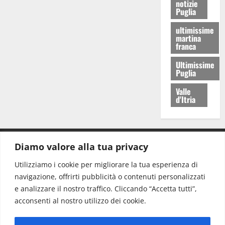
notizie
Puglia
ultimissime
martina
franca
Ultimissime
Puglia
Valle
d'Itria
Diamo valore alla tua privacy
CONTATTI.
Utilizziamo i cookie per migliorare la tua esperienza di
navigazione, offrirti pubblicità o contenuti personalizzati
Redazione:
redazione@www.martinasera.it
e analizzare il nostro traffico. Cliccando “Accetta tutti”,
Direttore:
direttore@www.martinasera.it
acconsenti al nostro utilizzo dei cookie.
Info & Commerciale:
info@www.martinasera.it