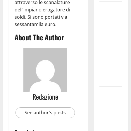
attraverso le scanalature
Martina
dell’impiano erogatore di
Franca
soldi. Si sono portati via
investe
sessantamila euro.
sulle
About The Author
famiglie: in
arrivo tre
seminari
dedicati ad
adolescenti,
genitori ed
empatia
Aeronautica
Redazione
Militare, al
16° Stormo
See author's posts
di Martina
Franca
consegnati