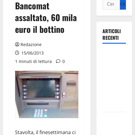
Bancomat
assaltato, 60 mila
euro il bottino
ARTICOLI
RECENTI
Redazione
Ospedale di
15/06/2013
Martina
1 minuti di lettura
0
Franca,
Forza Italia
annuncia la
protesta:
sit-in lunedì
10 agosto
Il Comune
di Martina
Stavolta, il finesettimana ci
Franca