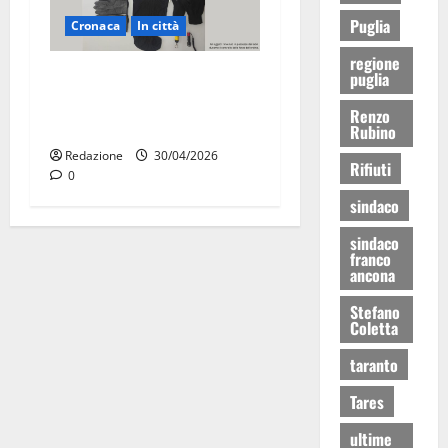
Puglia
Cronaca
In città
regione
Martina Franca, sorpresi in
puglia
casa con la refurtiva:
Renzo
quattro arresti
Rubino
Redazione
30/04/2026
Rifiuti
0
sindaco
sindaco
franco
ancona
Stefano
Coletta
taranto
Tares
ultime