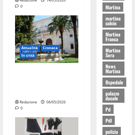
Redazione
14/05/2026
Martina
0
martina
calcio
Martina
Franca
Attualità
Cronaca
Martina
Sera
In città
News
Martina Franca, presunte
Martina
tangenti sul verde pubblico:
Ospedale
la Procura chiede il carcere
per un funzionario
palazzo
ducale
Redazione
06/05/2026
0
Pd
Pdl
polizia