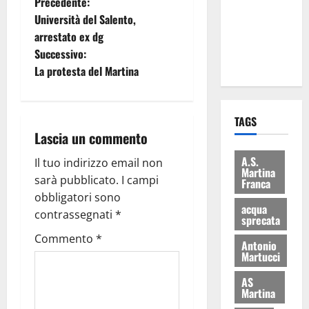
Precedente:
i Baschi Blu
Università del Salento,
ai 15 nuovi
arrestato ex dg
Fucilieri
Successivo:
dell’Aria
La protesta del Martina
TAGS
Lascia un commento
A.S.
Il tuo indirizzo email non
Martina
sarà pubblicato.
I campi
Franca
obbligatori sono
acqua
contrassegnati
*
sprecata
Commento
*
Antonio
Martucci
AS
Martina