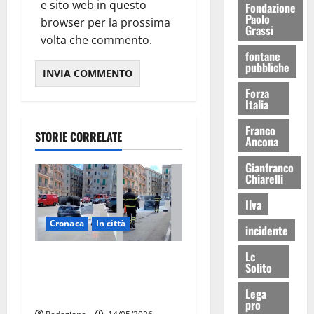
e sito web in questo
Fondazione
Paolo
browser per la prossima
Grassi
volta che commento.
fontane
pubbliche
Forza
Italia
Franco
STORIE CORRELATE
Ancona
Gianfranco
Chiarelli
Ilva
Cronaca
In città
incidente
Lc
Auto in fiamme,
Solito
intervengono i Vigili del
Lega
Fuoco
pro