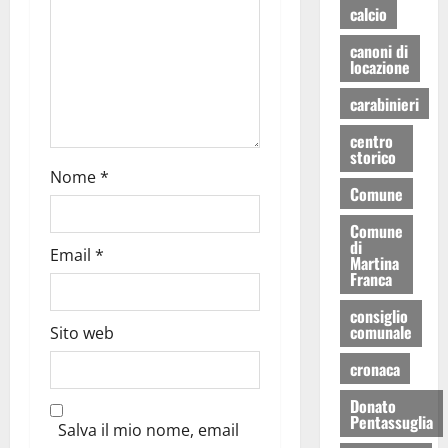
calcio
canoni di
locazione
carabinieri
centro
storico
Nome
*
Comune
Comune
di
Email
*
Martina
Franca
consiglio
comunale
Sito web
cronaca
Donato
Pentassuglia
Salva il mio nome, email