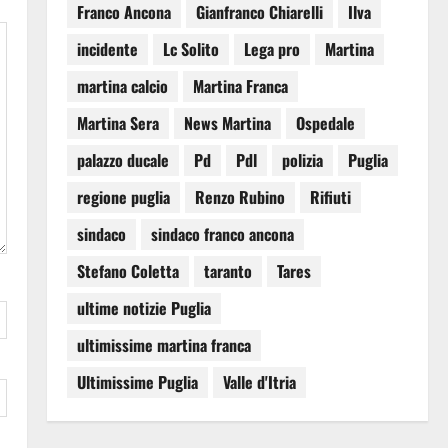
Franco Ancona
Gianfranco Chiarelli
Ilva
incidente
Lc Solito
Lega pro
Martina
martina calcio
Martina Franca
Martina Sera
News Martina
Ospedale
palazzo ducale
Pd
Pdl
polizia
Puglia
regione puglia
Renzo Rubino
Rifiuti
sindaco
sindaco franco ancona
Stefano Coletta
taranto
Tares
ultime notizie Puglia
ultimissime martina franca
Ultimissime Puglia
Valle d'Itria