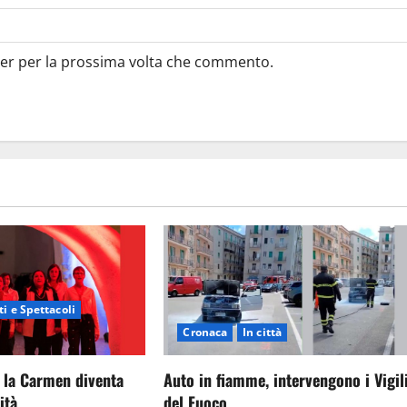
ser per la prossima volta che commento.
i e Spettacoli
Cronaca
In città
 la Carmen diventa
Auto in fiamme, intervengono i Vigil
ità
del Fuoco