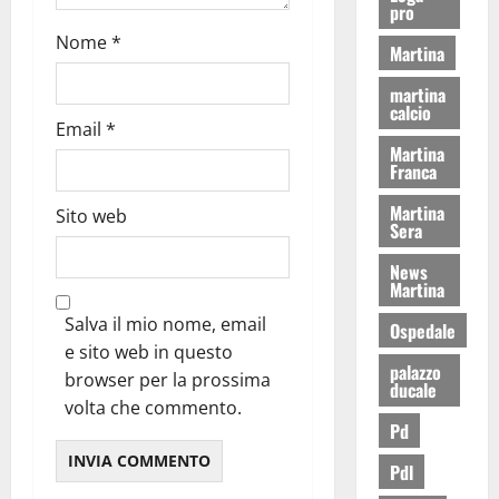
pro
Nome
*
Martina
martina
calcio
Email
*
Martina
Franca
Martina
Sito web
Sera
News
Martina
Salva il mio nome, email
Ospedale
e sito web in questo
palazzo
browser per la prossima
ducale
volta che commento.
Pd
Pdl