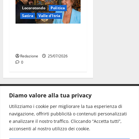
Locorotondo
Politica
Satira
Valle d'Itria
Martina Franca: Il sindaco
non ha fatto le scuse alla
Lillo
Redazione
25/07/2026
0
Diamo valore alla tua privacy
CONTATTI.
Utilizziamo i cookie per migliorare la tua esperienza di
navigazione, offrirti pubblicità o contenuti personalizzati
Redazione:
redazione@www.martinasera.it
e analizzare il nostro traffico. Cliccando “Accetta tutti”,
Direttore:
direttore@www.martinasera.it
acconsenti al nostro utilizzo dei cookie.
Info & Commerciale:
info@www.martinasera.it