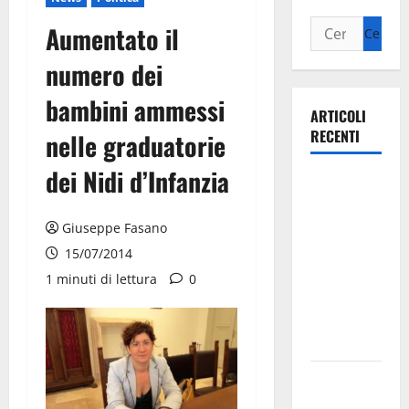
Aumentato il
numero dei
bambini ammessi
ARTICOLI
RECENTI
nelle graduatorie
dei Nidi d’Infanzia
Ospedale di
Martina
Franca,
Giuseppe Fasano
Forza Italia
15/07/2014
annuncia la
1 minuti di lettura
0
protesta:
sit-in lunedì
10 agosto
Il Comune
di Martina