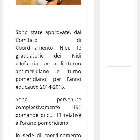
Franca
pubblica il
bando
alloggi ERP
Sono state approvate, dal
2026:
Comitato di
domande
Coordinamento Nidi, le
dal 26
graduatorie dei Nidi
agosto
d’Infanzia comunali (turno
antimeridiano e turno
La gara
pomeridiano) per l’anno
ciclistica
educativo 2014-2015.
dei Giochi
attraversa
Sono pervenute
Martina
complessivamente 191
Franca:
domande di cui 11 relative
ecco le
all’orario pomeridiano.
strade
interessate
In sede di coordinamento