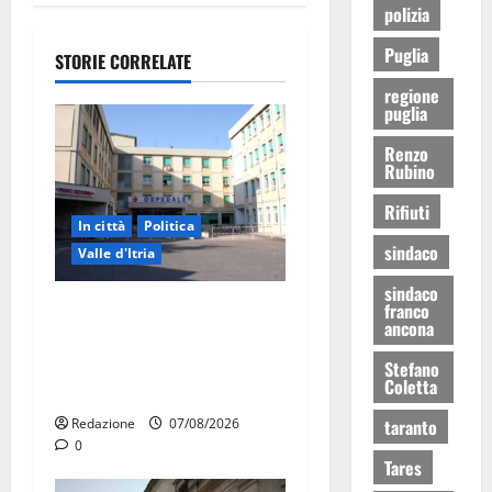
polizia
Puglia
STORIE CORRELATE
regione
puglia
Renzo
Rubino
Rifiuti
In città
Politica
sindaco
Valle d'Itria
sindaco
Ospedale di Martina Franca,
franco
ancona
Forza Italia annuncia la
protesta: sit-in lunedì 10
Stefano
Coletta
agosto
Redazione
07/08/2026
taranto
0
Tares