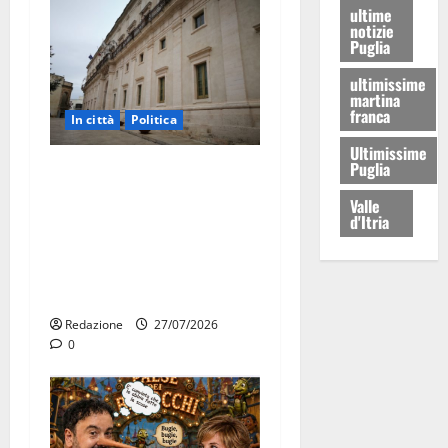
ultime
notizie
Puglia
ultimissime
martina
franca
In città
Politica
Ultimissime
Puglia
Martina Franca, Marraffa
attacca Regione e Comune:
Valle
“Nuovi medici solo a
d'Itria
novembre. Faremo accesso
agli atti su Tari, rifiuti e
bilancio”
Redazione
27/07/2026
0