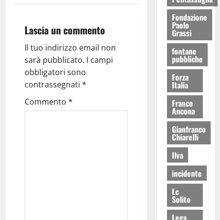
Fondazione
Paolo
Lascia un commento
Grassi
Il tuo indirizzo email non
fontane
pubbliche
sarà pubblicato.
I campi
obbligatori sono
Forza
contrassegnati
*
Italia
Commento
*
Franco
Ancona
Gianfranco
Chiarelli
Ilva
incidente
Lc
Solito
Lega