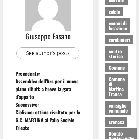
Martina
calcio
canoni di
locazione
Giuseppe Fasano
carabinieri
centro
See author's posts
storico
Comune
Precedente:
Comune
Assemblea dell’Aro per il nuovo
di
piano rifiuti: a breve la gara
Martina
Franca
d’appalto
Successivo:
consiglio
comunale
Ciclismo: ottimo risultato per la
G.C. MARTINA al Palio Sociale
cronaca
Trieste
Donato
Pentassuglia