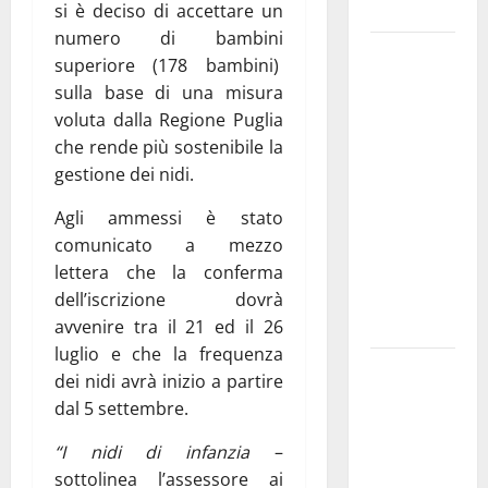
e gli orari
si è deciso di accettare un
numero di bambini
Martina
superiore (178 bambini)
Franca
sulla base di una misura
investe
voluta dalla Regione Puglia
sulle
che rende più sostenibile la
famiglie: in
gestione dei nidi.
arrivo tre
seminari
Agli ammessi è stato
dedicati ad
comunicato a mezzo
adolescenti,
lettera che la conferma
genitori ed
dell’iscrizione dovrà
empatia
avvenire tra il 21 ed il 26
luglio e che la frequenza
Aeronautica
dei nidi avrà inizio a partire
Militare, al
dal 5 settembre.
16° Stormo
di Martina
“I nidi di infanzia
–
Franca
sottolinea l’assessore ai