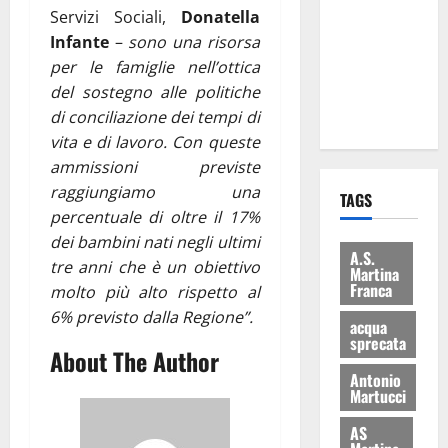
consegnati
Servizi Sociali,
Donatella
i Baschi Blu
Infante
–
sono una risorsa
ai 15 nuovi
per le famiglie nell’ottica
Fucilieri
del
sostegno alle politiche
dell’Aria
di conciliazione dei tempi di
vita e di lavoro. Con queste
ammissioni previste
raggiungiamo una
TAGS
percentuale di oltre il 17%
dei bambini nati negli ultimi
A.S.
tre anni che è un obiettivo
Martina
Franca
molto più alto rispetto al
6% previsto dalla Regione”.
acqua
sprecata
About The Author
Antonio
Martucci
AS