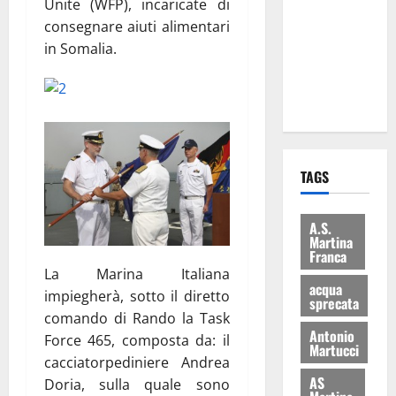
Unite (WFP), incaricate di
consegnati
consegnare aiuti alimentari
i Baschi Blu
in Somalia.
ai 15 nuovi
Fucilieri
dell’Aria
TAGS
A.S.
Martina
Franca
La Marina Italiana
acqua
impiegherà, sotto il diretto
sprecata
comando di Rando la Task
Antonio
Force 465, composta da: il
Martucci
cacciatorpediniere Andrea
AS
Doria, sulla quale sono