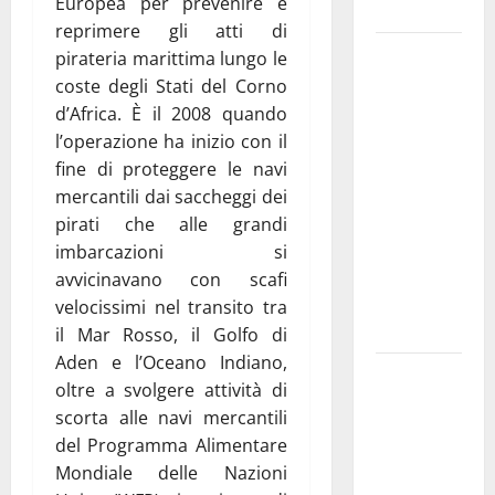
Europea per prevenire e
e gli orari
reprimere gli atti di
Martina
pirateria marittima lungo le
Franca
coste degli Stati del Corno
investe
d’Africa. È il 2008 quando
sulle
l’operazione ha inizio con il
famiglie: in
fine di proteggere le navi
arrivo tre
mercantili dai saccheggi dei
seminari
pirati che alle grandi
dedicati ad
imbarcazioni si
adolescenti,
avvicinavano con scafi
genitori ed
velocissimi nel transito tra
empatia
il Mar Rosso, il Golfo di
Aden e l’Oceano Indiano,
Aeronautica
oltre a svolgere attività di
Militare, al
scorta alle navi mercantili
16° Stormo
del Programma Alimentare
di Martina
Mondiale delle Nazioni
Franca