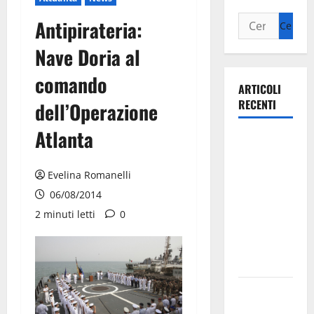
Antipirateria:
Nave Doria al
comando
ARTICOLI
RECENTI
dell’Operazione
Atlanta
Ospedale di
Martina
Franca,
Evelina Romanelli
Forza Italia
06/08/2014
annuncia la
2 minuti letti
0
protesta:
sit-in lunedì
10 agosto
Il Comune
di Martina