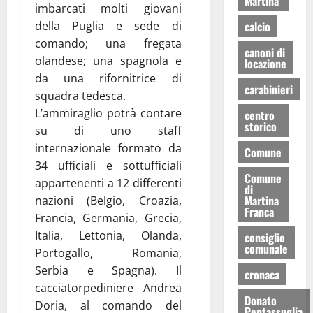
Martina
imbarcati molti giovani
calcio
della Puglia e sede di
comando; una fregata
canoni di
olandese; una spagnola e
locazione
da una rifornitrice di
carabinieri
squadra tedesca.
L’ammiraglio potrà contare
centro
storico
su di uno staff
internazionale formato da
Comune
34 ufficiali e sottufficiali
Comune
appartenenti a 12 differenti
di
Martina
nazioni (Belgio, Croazia,
Franca
Francia, Germania, Grecia,
Italia, Lettonia, Olanda,
consiglio
comunale
Portogallo, Romania,
Serbia e Spagna). Il
cronaca
cacciatorpediniere Andrea
Donato
Doria, al comando del
Pentassuglia