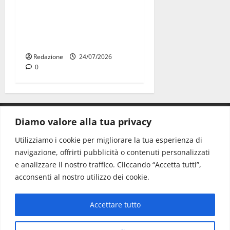
Due giovani di Martina
Franca tra le eccellenze
universitarie italiane:
premiate a Montecitorio
Redazione
24/07/2026
0
Diamo valore alla tua privacy
CONTATTI.
Utilizziamo i cookie per migliorare la tua esperienza di
navigazione, offrirti pubblicità o contenuti personalizzati
Redazione:
redazione@www.martinasera.it
e analizzare il nostro traffico. Cliccando “Accetta tutti”,
Direttore:
direttore@www.martinasera.it
acconsenti al nostro utilizzo dei cookie.
Info & Commerciale:
info@www.martinasera.it
Accettare tutto
Home
News
Vivere la città
EVENTI
Salute