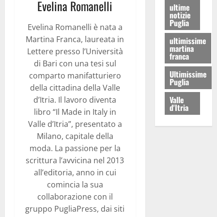
Evelina Romanelli
ultime
notizie
Puglia
Evelina Romanelli è nata a
Martina Franca, laureata in
ultimissime
martina
Lettere presso l’Università
franca
di Bari con una tesi sul
Ultimissime
comparto manifatturiero
Puglia
della cittadina della Valle
Valle
d’Itria. Il lavoro diventa
d'Itria
libro “Il Made in Italy in
Valle d’Itria”, presentato a
Milano, capitale della
moda. La passione per la
scrittura l’avvicina nel 2013
all’editoria, anno in cui
comincia la sua
collaborazione con il
gruppo PugliaPress, dai siti