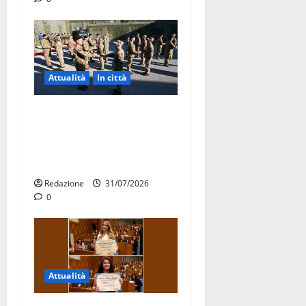
Attualità
In città
Aeronautica Militare, al 16°
Stormo di Martina Franca
consegnati i Baschi Blu ai
15 nuovi Fucilieri dell’Aria
Redazione
31/07/2026
0
Attualità