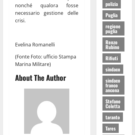
polizia
nonché qualora fosse
necessario gestione delle
Puglia
crisi.
regione
puglia
Renzo
Evelina Romanelli
Rubino
(Fonte Foto: ufficio Stampa
Rifiuti
Marina Militare)
sindaco
About The Author
sindaco
franco
ancona
Stefano
Coletta
taranto
Tares