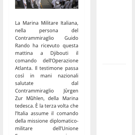
Franca
pubblica il
bando
La Marina Militare Italiana,
alloggi ERP
nella persona del
2026:
Contrammiraglio Guido
domande
Rando ha ricevuto questa
dal 26
mattina a Djibouti il
agosto
comando dell’Operazione
Atlanta. Il testimone passa
La gara
così in mani nazionali
ciclistica
salutate dal
dei Giochi
Contrammiraglio Jὓrgen
attraversa
Zur Mȕhlen, della Marina
Martina
tedesca. È la terza volta che
Franca:
l’Italia assume il comando
ecco le
della missione diplomatico-
strade
militare dell’Unione
interessate