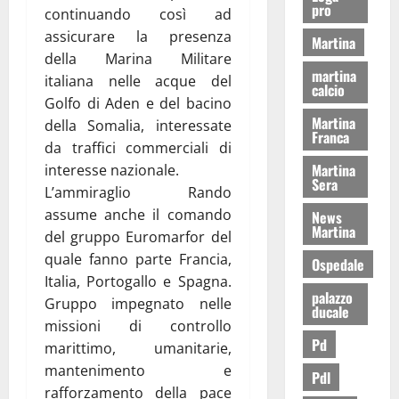
pro
continuando così ad
assicurare la presenza
Martina
della Marina Militare
martina
italiana nelle acque del
calcio
Golfo di Aden e del bacino
Martina
della Somalia, interessate
Franca
da traffici commerciali di
Martina
interesse nazionale.
Sera
L’ammiraglio Rando
assume anche il comando
News
Martina
del gruppo Euromarfor del
quale fanno parte Francia,
Ospedale
Italia, Portogallo e Spagna.
palazzo
Gruppo impegnato nelle
ducale
missioni di controllo
Pd
marittimo, umanitarie,
mantenimento e
Pdl
rafforzamento della pace