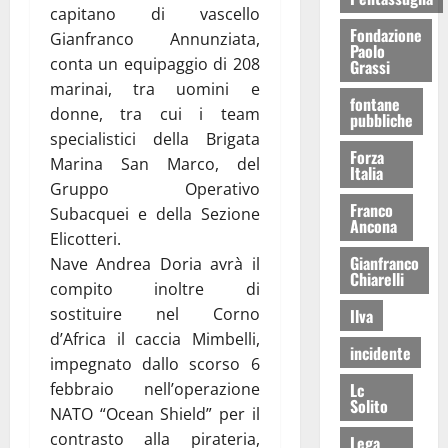
capitano di vascello
Fondazione
Gianfranco Annunziata,
Paolo
conta un equipaggio di 208
Grassi
marinai, tra uomini e
fontane
donne, tra cui i team
pubbliche
specialistici della Brigata
Forza
Marina San Marco, del
Italia
Gruppo Operativo
Franco
Subacquei e della Sezione
Ancona
Elicotteri.
Gianfranco
Nave Andrea Doria avrà il
Chiarelli
compito inoltre di
sostituire nel Corno
Ilva
d’Africa il caccia Mimbelli,
incidente
impegnato dallo scorso 6
Lc
febbraio nell’operazione
Solito
NATO “Ocean Shield” per il
contrasto alla pirateria,
Lega