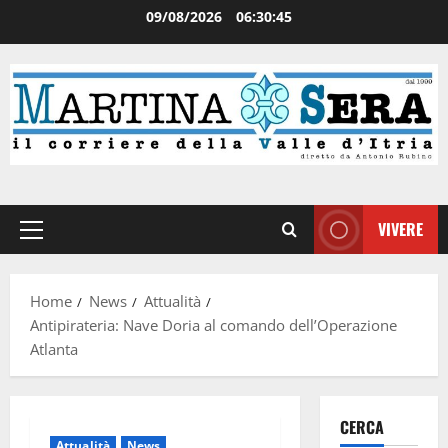
09/08/2026
06:30:45
VIVERE
Home
News
Attualità
Antipirateria: Nave Doria al comando dell’Operazione
Atlanta
CERCA
Attualità
News