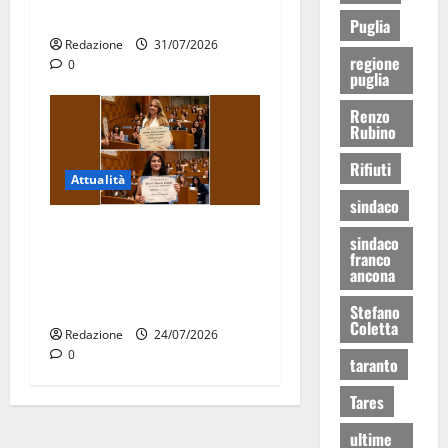
15 nuovi Fucilieri dell’Aria
Puglia
Redazione
31/07/2026
regione
0
puglia
Renzo
Rubino
Rifiuti
Attualità
sindaco
Due giovani di Martina
sindaco
Franca tra le eccellenze
franco
ancona
universitarie italiane:
premiate a Montecitorio
Stefano
Coletta
Redazione
24/07/2026
0
taranto
Tares
ultime