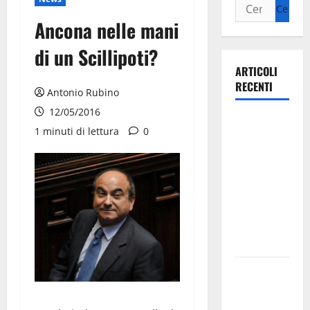
Ancona nelle mani
di un Scillipoti?
ARTICOLI
RECENTI
Antonio Rubino
12/05/2016
Ospedale di
1 minuti di lettura
0
Martina
Franca,
Forza Italia
annuncia la
protesta:
sit-in lunedì
10 agosto
Il Comune
di Martina
Franca