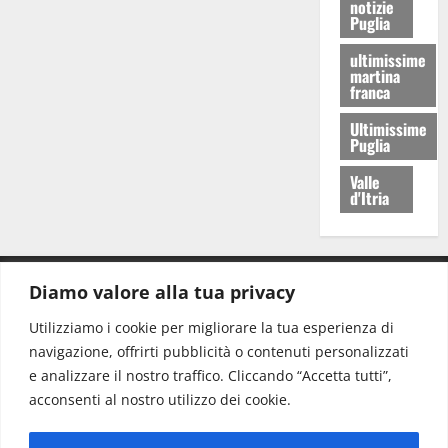
notizie
Puglia
ultimissime
martina
franca
Ultimissime
Puglia
Valle
d'Itria
Diamo valore alla tua privacy
CONTATTI.
Utilizziamo i cookie per migliorare la tua esperienza di
navigazione, offrirti pubblicità o contenuti personalizzati
Redazione:
redazione@www.martinasera.it
e analizzare il nostro traffico. Cliccando “Accetta tutti”,
Direttore:
direttore@www.martinasera.it
acconsenti al nostro utilizzo dei cookie.
Info & Commerciale:
info@www.martinasera.it