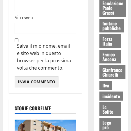
Fondazione
Paolo
Grassi
Sito web
fontane
pubbliche
Forza
Italia
Salva il mio nome, email
e sito web in questo
Franco
Ancona
browser per la prossima
volta che commento.
Gianfranco
Chiarelli
Ilva
incidente
Lc
STORIE CORRELATE
Solito
Lega
pro