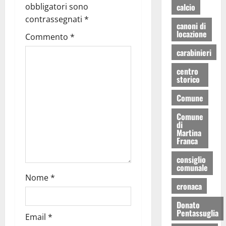
calcio
obbligatori sono
contrassegnati
*
canoni di
locazione
Commento
*
carabinieri
centro
storico
Comune
Comune
di
Martina
Franca
consiglio
comunale
Nome
*
cronaca
Donato
Pentassuglia
Email
*