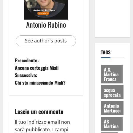
i Baschi Blu
ai 15 nuovi
Fucilieri
Antonio Rubino
dell’Aria
See author's posts
TAGS
Precedente:
Ancona corteggia Miali
A.S.
Martina
Successivo:
Franca
Chi sta minacciando Miali?
acqua
sprecata
Antonio
Martucci
Lascia un commento
AS
Il tuo indirizzo email non
Martina
sarà pubblicato.
I campi