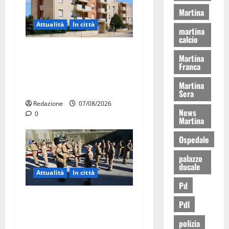
Martina
Attualità
In città
martina
calcio
Il Comune di Martina Franca
Martina
pubblica il bando alloggi
Franca
ERP 2026: domande dal 26
Martina
agosto
Sera
Redazione
07/08/2026
News
0
Martina
Ospedale
palazzo
ducale
Attualità
In città
Pd
Aeronautica Militare, al 16°
Pdl
Stormo di Martina Franca
polizia
consegnati i Baschi Blu ai