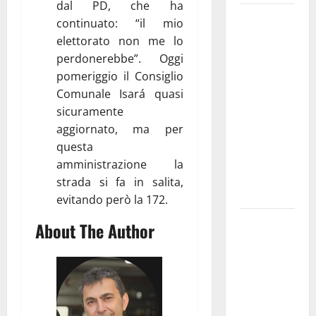
dal PD, che ha
Martina
continuato: “il mio
Franca
elettorato non me lo
investe
perdonerebbe”. Oggi
sulle
pomeriggio il Consiglio
famiglie: in
Comunale Isará quasi
arrivo tre
sicuramente
seminari
aggiornato, ma per
dedicati ad
questa
adolescenti,
amministrazione la
genitori ed
strada si fa in salita,
empatia
evitando però la 172.
Aeronautica
About The Author
Militare, al
16° Stormo
di Martina
Franca
consegnati