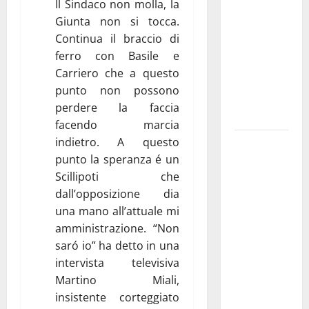
Il Sindaco non molla, la
pubblica il
Giunta non si tocca.
bando
Continua il braccio di
alloggi ERP
ferro con Basile e
2026:
Carriero che a questo
domande
punto non possono
dal 26
perdere la faccia
agosto
facendo marcia
indietro. A questo
La gara
punto la speranza é un
ciclistica
Scillipoti che
dei Giochi
dall’opposizione dia
attraversa
una mano all’attuale mi
Martina
amministrazione. “Non
Franca:
saró io” ha detto in una
ecco le
intervista televisiva
strade
Martino Miali,
interessate
insistente corteggiato
e gli orari