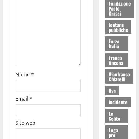
Fondazione
Paolo
Grassi
fontane
pubbliche
Forza
Italia
Franco
Ancona
Gianfranco
Nome
*
Chiarelli
Ilva
Email
*
incidente
Lc
Solito
Sito web
Lega
pro