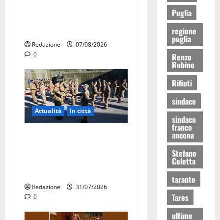
pubblica il bando alloggi
Puglia
ERP 2026: domande dal 26
agosto
regione
puglia
Redazione
07/08/2026
0
Renzo
Rubino
Rifiuti
sindaco
Attualità
In città
sindaco
franco
ancona
Aeronautica Militare, al 16°
Stormo di Martina Franca
Stefano
consegnati i Baschi Blu ai
Coletta
15 nuovi Fucilieri dell’Aria
taranto
Redazione
31/07/2026
Tares
0
ultime