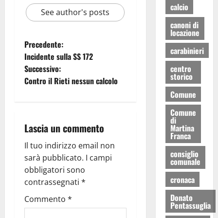
calcio
See author's posts
canoni di
locazione
Precedente:
carabinieri
Incidente sulla SS 172
Successivo:
centro
storico
Contro il Rieti nessun calcolo
Comune
Comune
di
Lascia un commento
Martina
Franca
Il tuo indirizzo email non
consiglio
sarà pubblicato.
I campi
comunale
obbligatori sono
cronaca
contrassegnati
*
Donato
Commento
*
Pentassuglia