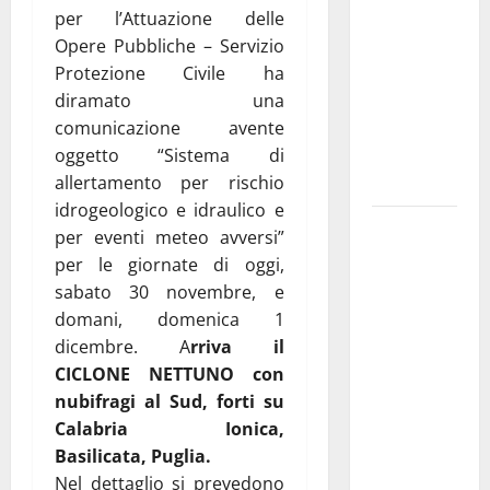
per l’Attuazione delle
pubblica il
Opere Pubbliche – Servizio
bando
Protezione Civile ha
alloggi ERP
diramato una
2026:
comunicazione avente
domande
oggetto “Sistema di
dal 26
allertamento per rischio
agosto
idrogeologico e idraulico e
La gara
per eventi meteo avversi”
ciclistica
per le giornate di oggi,
dei Giochi
sabato 30 novembre, e
attraversa
domani, domenica 1
Martina
dicembre. A
rriva il
Franca:
CICLONE NETTUNO con
ecco le
nubifragi al Sud, forti su
strade
Calabria Ionica,
interessate
Basilicata, Puglia.
e gli orari
Nel dettaglio si prevedono