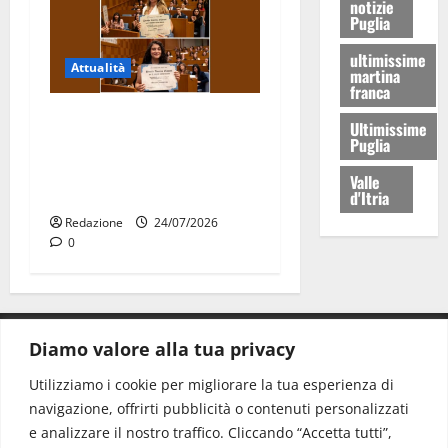
notizie
Puglia
ultimissime
Attualità
martina
franca
Due giovani di Martina
Ultimissime
Franca tra le eccellenze
Puglia
universitarie italiane:
Valle
premiate a Montecitorio
d'Itria
Redazione
24/07/2026
0
Diamo valore alla tua privacy
CONTATTI.
Utilizziamo i cookie per migliorare la tua esperienza di
navigazione, offrirti pubblicità o contenuti personalizzati
Redazione:
redazione@www.martinasera.it
e analizzare il nostro traffico. Cliccando “Accetta tutti”,
Direttore:
direttore@www.martinasera.it