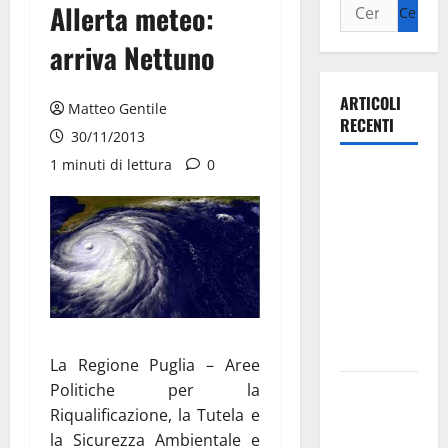
Allerta meteo:
arriva Nettuno
ARTICOLI
Matteo Gentile
RECENTI
30/11/2013
1 minuti di lettura
0
Ospedale di
Martina
Franca,
Forza Italia
annuncia la
protesta:
sit-in lunedì
10 agosto
La Regione Puglia – Aree
Politiche per la
Il Comune
Riqualificazione, la Tutela e
di Martina
la Sicurezza Ambientale e
Franca