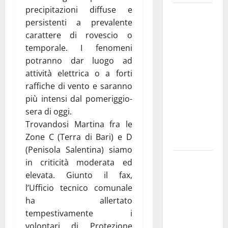
precipitazioni diffuse e
Martina
persistenti a prevalente
Franca
carattere di rovescio o
investe
temporale. I fenomeni
sulle
potranno dar luogo ad
famiglie: in
attività elettrica o a forti
arrivo tre
raffiche di vento e saranno
seminari
più intensi dal pomeriggio-
dedicati ad
sera di oggi.
adolescenti,
Trovandosi Martina fra le
genitori ed
Zone C (Terra di Bari) e D
empatia
(Penisola Salentina) siamo
Aeronautica
in criticità moderata ed
Militare, al
elevata. Giunto il fax,
16° Stormo
l’Ufficio tecnico comunale
di Martina
ha allertato
Franca
tempestivamente i
consegnati
volontari di Protezione