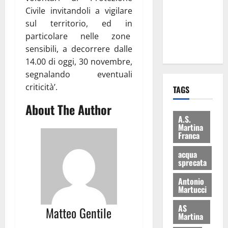
i Baschi Blu
Civile invitandoli a vigilare
ai 15 nuovi
sul territorio, ed in
Fucilieri
particolare nelle zone
dell’Aria
sensibili, a decorrere dalle
14.00 di oggi, 30 novembre,
segnalando eventuali
criticità’.
TAGS
About The Author
A.S.
Martina
Franca
acqua
sprecata
Antonio
Martucci
AS
Matteo Gentile
Martina