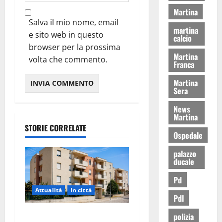
Martina
Salva il mio nome, email
martina
e sito web in questo
calcio
browser per la prossima
Martina
volta che commento.
Franca
Martina
Sera
News
Martina
STORIE CORRELATE
Ospedale
palazzo
ducale
Pd
Attualità
In città
Pdl
Il Comune di Martina Franca
polizia