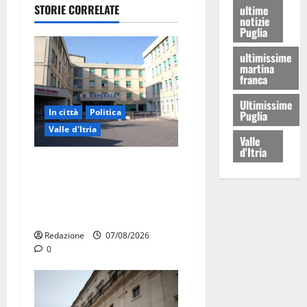
STORIE CORRELATE
ultime
notizie
Puglia
ultimissime
martina
franca
Ultimissime
In città
Politica
Puglia
Valle d'Itria
Valle
d'Itria
Ospedale di Martina Franca,
Forza Italia annuncia la
protesta: sit-in lunedì 10
agosto
Redazione
07/08/2026
0