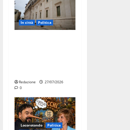
In città
Politica
Martina Franca, Marraffa
attacca Regione e Comune:
“Nuovi medici solo a
novembre. Faremo accesso
agli atti su Tari, rifiuti e
bilancio”
Redazione
27/07/2026
0
Locorotondo
Politica