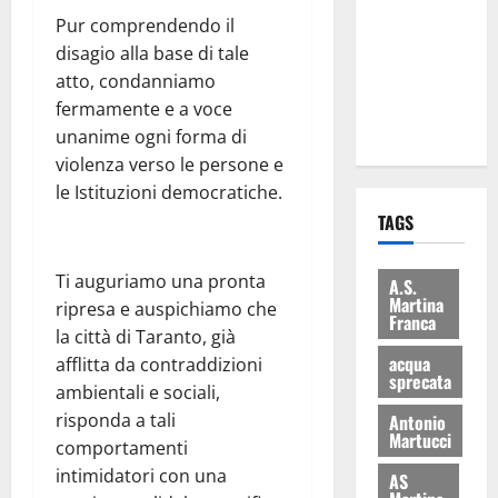
consegnati
Pur comprendendo il
i Baschi Blu
disagio alla base di tale
ai 15 nuovi
atto, condanniamo
Fucilieri
fermamente e a voce
dell’Aria
unanime ogni forma di
violenza verso le persone e
le Istituzioni democratiche.
TAGS
Ti auguriamo una pronta
A.S.
Martina
ripresa e auspichiamo che
Franca
la città di Taranto, già
acqua
afflitta da contraddizioni
sprecata
ambientali e sociali,
risponda a tali
Antonio
Martucci
comportamenti
intimidatori con una
AS