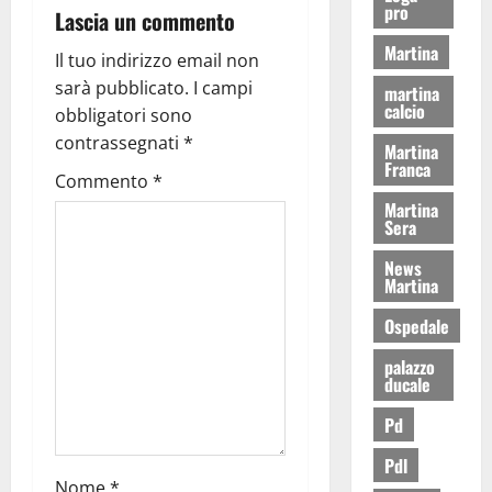
pro
Lascia un commento
Martina
Il tuo indirizzo email non
sarà pubblicato.
I campi
martina
calcio
obbligatori sono
contrassegnati
*
Martina
Franca
Commento
*
Martina
Sera
News
Martina
Ospedale
palazzo
ducale
Pd
Pdl
Nome
*