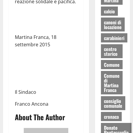
Martina
reazione solidale e pacifica.
calcio
canoni di
locazione
Martina Franca, 18
carabinieri
settembre 2015
centro
storico
Comune
Comune
di
Martina
Franca
Il Sindaco
consiglio
Franco Ancona
comunale
About The Author
cronaca
Donato
Pentassuglia