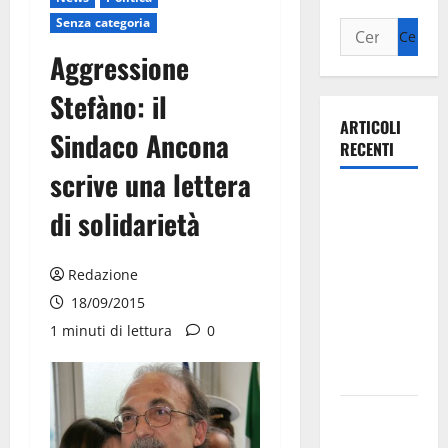
Senza categoria
Aggressione
Stefàno: il
ARTICOLI
Sindaco Ancona
RECENTI
scrive una lettera
Ospedale di
di solidarietà
Martina
Franca,
Forza Italia
Redazione
annuncia la
18/09/2015
protesta:
1 minuti di lettura
0
sit-in lunedì
10 agosto
Il Comune
di Martina