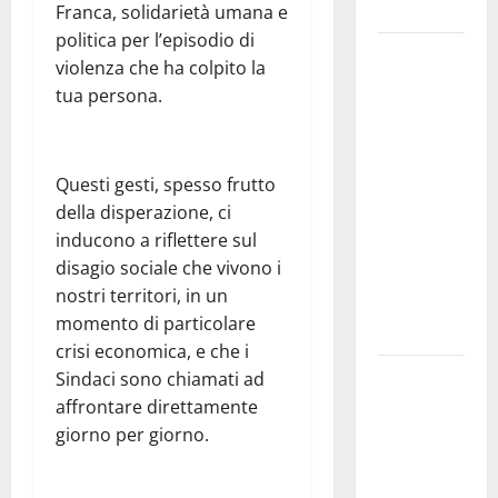
e gli orari
Franca, solidarietà umana e
politica per l’episodio di
Martina
violenza che ha colpito la
Franca
tua persona.
investe
sulle
famiglie: in
Questi gesti, spesso frutto
arrivo tre
della disperazione, ci
seminari
inducono a riflettere sul
dedicati ad
disagio sociale che vivono i
adolescenti,
nostri territori, in un
genitori ed
momento di particolare
empatia
crisi economica, e che i
Aeronautica
Sindaci sono chiamati ad
Militare, al
affrontare direttamente
16° Stormo
giorno per giorno.
di Martina
Franca