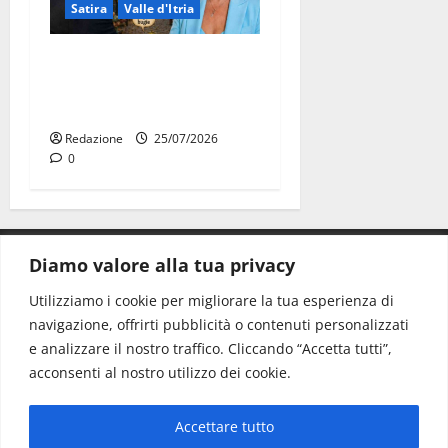
Satira
Valle d'Itria
Martina Franca: Il sindaco
non ha fatto le scuse alla
Lillo
Redazione
25/07/2026
0
Diamo valore alla tua privacy
CONTATTI.
Utilizziamo i cookie per migliorare la tua esperienza di
navigazione, offrirti pubblicità o contenuti personalizzati
Redazione:
redazione@www.martinasera.it
e analizzare il nostro traffico. Cliccando “Accetta tutti”,
Direttore:
direttore@www.martinasera.it
acconsenti al nostro utilizzo dei cookie.
Info & Commerciale:
info@www.martinasera.it
Accettare tutto