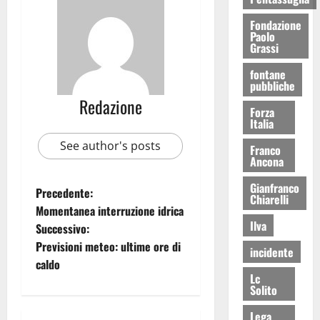
Fondazione
Paolo
Grassi
fontane
pubbliche
Redazione
Forza
Italia
See author's posts
Franco
Ancona
Gianfranco
Precedente:
Chiarelli
Momentanea interruzione idrica
Ilva
Successivo:
Previsioni meteo: ultime ore di
incidente
caldo
Lc
Solito
Lega