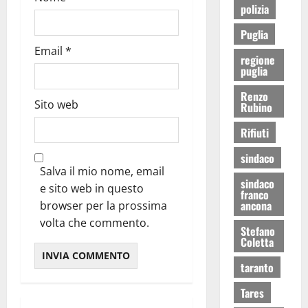
polizia
Puglia
Email
*
regione
puglia
Renzo
Sito web
Rubino
Rifiuti
sindaco
Salva il mio nome, email
sindaco
e sito web in questo
franco
ancona
browser per la prossima
volta che commento.
Stefano
Coletta
taranto
Tares