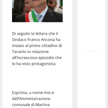
Franca
pubblica il
bando
alloggi ERP
2026:
Di seguito la lettera che il
domande
Sindaco Franco Ancona ha
dal 26
inviato al primo cittadino di
agosto
Taranto in relazione
La gara
all’increscioso episodio che
ciclistica
lo ha visto protagonista:
dei Giochi
attraversa
Martina
Franca:
ecco le
Esprimo, a nome mio e
strade
dell’Amministrazione
interessate
comunale di Martina