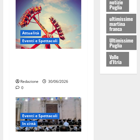
notizie
Puglia
ultimissime
martina
franca
Attualità
Ultimissime
Eventi e Spettacoli
Puglia
Valle
Luna park al Pergolo, bus
d'Itria
gratis e giostre gratuite per
i bambini
Redazione
30/06/2026
0
Eventi e Spettacoli
In città