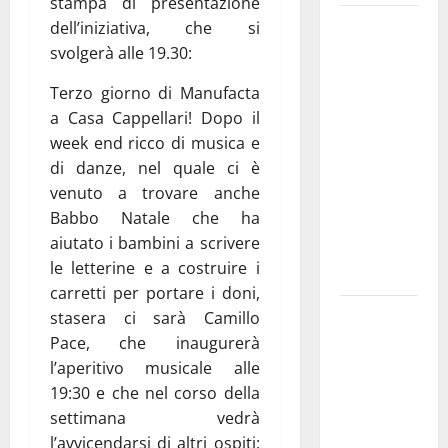
stampa di presentazione
Martina
dell’iniziativa, che si
Franca
svolgerà alle 19.30:
investe
Terzo giorno di Manufacta
sulle
a Casa Cappellari! Dopo il
famiglie: in
week end ricco di musica e
arrivo tre
di danze, nel quale ci è
seminari
venuto a trovare anche
dedicati ad
Babbo Natale che ha
adolescenti,
aiutato i bambini a scrivere
genitori ed
le letterine e a costruire i
empatia
carretti per portare i doni,
Aeronautica
stasera ci sarà Camillo
Militare, al
Pace, che inaugurerà
16° Stormo
l’aperitivo musicale alle
di Martina
19:30 e che nel corso della
Franca
settimana vedrà
consegnati
l’avvicendarsi di altri ospiti: