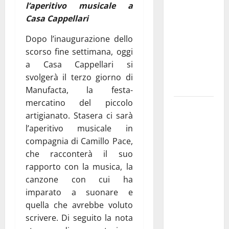
l’aperitivo musicale a
pubblica il
Casa Cappellari
bando
alloggi ERP
Dopo l’inaugurazione dello
2026:
scorso fine settimana, oggi
domande
a Casa Cappellari si
dal 26
svolgerà il terzo giorno di
agosto
Manufacta, la festa-
mercatino del piccolo
La gara
artigianato. Stasera ci sarà
ciclistica
l’aperitivo musicale in
dei Giochi
compagnia di Camillo Pace,
attraversa
che racconterà il suo
Martina
rapporto con la musica, la
Franca:
canzone con cui ha
ecco le
imparato a suonare e
strade
quella che avrebbe voluto
interessate
scrivere. Di seguito la nota
e gli orari