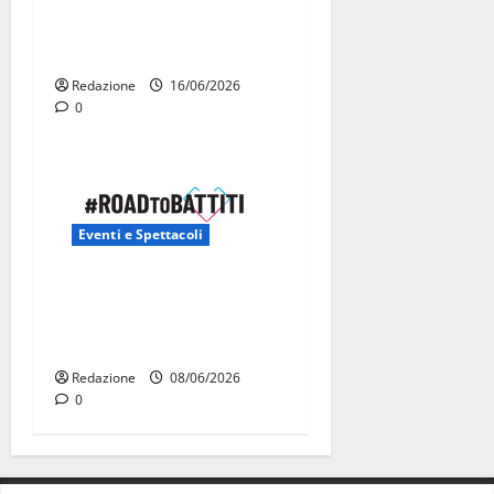
La Fanfara dell’Aeronautica
Militare suona in piazza a
Martina Franca
Redazione
16/06/2026
0
Eventi e Spettacoli
Road to Battiti 2026 arriva
a Martina Franca con Raf e
Fred De Palma
Redazione
08/06/2026
0