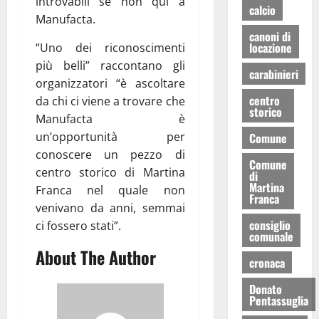
introvabili se non qui a
calcio
Manufacta.
canoni di
locazione
“Uno dei riconoscimenti
più belli” raccontano gli
carabinieri
organizzatori “è ascoltare
centro
da chi ci viene a trovare che
storico
Manufacta è
un’opportunità per
Comune
conoscere un pezzo di
Comune
centro storico di Martina
di
Martina
Franca nel quale non
Franca
venivano da anni, semmai
consiglio
ci fossero stati”.
comunale
About The Author
cronaca
Donato
Pentassuglia