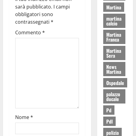
sarà pubblicato.
I campi
Martina
obbligatori sono
martina
contrassegnati
*
calcio
Commento
*
Martina
Franca
Martina
Sera
News
Martina
Ospedale
palazzo
ducale
Pd
Nome
*
Pdl
polizia