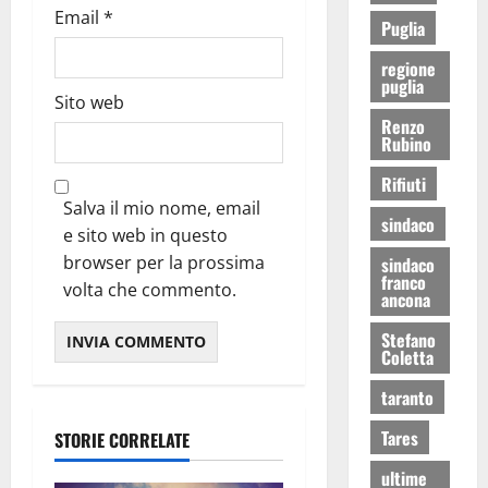
Email
*
Puglia
regione
puglia
Sito web
Renzo
Rubino
Rifiuti
Salva il mio nome, email
sindaco
e sito web in questo
browser per la prossima
sindaco
franco
volta che commento.
ancona
Stefano
Coletta
taranto
Tares
STORIE CORRELATE
ultime