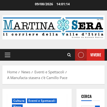
09/08/2026
14:01:15
VIVERE
Home
News
Eventi e Spettacoli
A Manufacta stasera c’è Camillo Pace
CERCA
Cultura
Eventi e Spettacoli
News