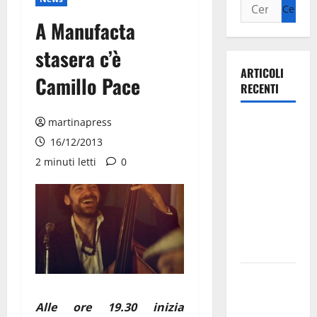
A Manufacta
stasera c’è
ARTICOLI
Camillo Pace
RECENTI
martinapress
Ospedale di
Martina
16/12/2013
Franca,
2 minuti letti
0
Forza Italia
annuncia la
protesta:
sit-in lunedì
10 agosto
Il Comune
di Martina
Alle ore 19.30 inizia
Franca