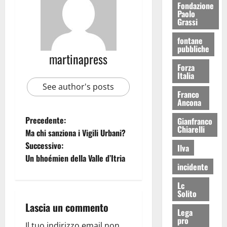
Fondazione
Paolo
Grassi
fontane
pubbliche
martinapress
Forza
Italia
See author's posts
Franco
Ancona
Precedente:
Gianfranco
Chiarelli
Ma chi sanziona i Vigili Urbani?
Successivo:
Ilva
Un bhoémien della Valle d’Itria
incidente
Lc
Solito
Lascia un commento
Lega
pro
Il tuo indirizzo email non