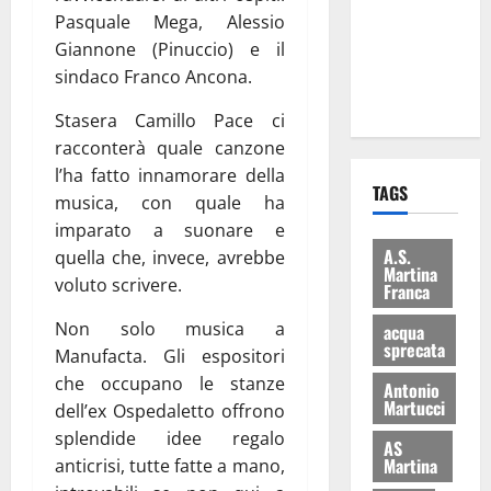
i Baschi Blu
Pasquale Mega, Alessio
ai 15 nuovi
Giannone (Pinuccio) e il
Fucilieri
sindaco Franco Ancona.
dell’Aria
Stasera Camillo Pace ci
racconterà quale canzone
l’ha fatto innamorare della
TAGS
musica, con quale ha
imparato a suonare e
A.S.
quella che, invece, avrebbe
Martina
voluto scrivere.
Franca
Non solo musica a
acqua
sprecata
Manufacta. Gli espositori
che occupano le stanze
Antonio
Martucci
dell’ex Ospedaletto offrono
splendide idee regalo
AS
Martina
anticrisi, tutte fatte a mano,