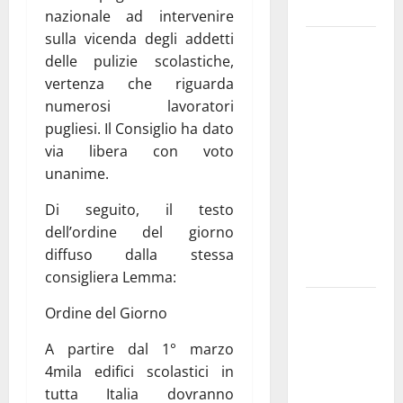
e gli orari
nazionale ad intervenire
sulla vicenda degli addetti
Martina
delle pulizie scolastiche,
Franca
vertenza che riguarda
investe
numerosi lavoratori
sulle
pugliesi. Il Consiglio ha dato
famiglie: in
via libera con voto
arrivo tre
unanime.
seminari
dedicati ad
Di seguito, il testo
adolescenti,
dell’ordine del giorno
genitori ed
diffuso dalla stessa
empatia
consigliera Lemma:
Aeronautica
Ordine del Giorno
Militare, al
A partire dal 1° marzo
16° Stormo
4mila edifici scolastici in
di Martina
tutta Italia dovranno
Franca