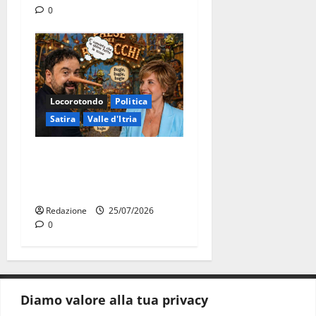
0
Locorotondo
Politica
Satira
Valle d'Itria
Martina Franca: Il sindaco
non ha fatto le scuse alla
Lillo
Redazione
25/07/2026
0
Diamo valore alla tua privacy
CONTATTI.