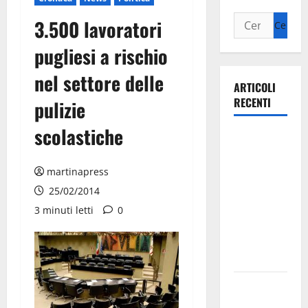
3.500 lavoratori
pugliesi a rischio
nel settore delle
ARTICOLI
RECENTI
pulizie
scolastiche
Ospedale di
Martina
Franca,
martinapress
Forza Italia
25/02/2014
annuncia la
3 minuti letti
0
protesta:
sit-in lunedì
10 agosto
Il Comune
di Martina