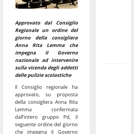
Franca
pubblica il
bando
Approvato dal Consiglio
alloggi ERP
Regionale un ordine del
2026:
giorno della consigliera
domande
Anna Rita Lemma che
dal 26
impegna il Governo
agosto
nazionale ad intervenire
sulla vicenda degli addetti
La gara
delle pulizie scolastiche
ciclistica
dei Giochi
Il Consiglio regionale ha
attraversa
approvato, su proposta
Martina
della consigliera Anna Rita
Franca:
Lemma confermata
ecco le
dall’intero gruppo Pd, il
strade
seguente ordine del giorno
interessate
che impegna il Governo