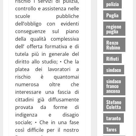
rischio i servizi di pulizia,
polizia
controllo e assistenza nelle
Puglia
scuole pubbliche
dell’obbligo con evidenti
regione
puglia
conseguenze sul piano
della qualità complessiva
Renzo
dell’ offerta formativa e di
Rubino
tutela più in generale del
Rifiuti
diritto allo studio; • Che la
platea dei lavoratori a
sindaco
rischio è quantomai
sindaco
numerosa oltre che
franco
ancona
interessare una fascia di
cittadini già diffusamente
Stefano
Coletta
provata da forme di
indigenza e disagio
taranto
sociale; • Che in una fase
Tares
così difficile per il nostro