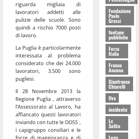
riguarda migliaia di
Fondazione
lavoratori addetti alle
Paolo
pulizie delle scuole. Sono
Grassi
quindi a rischio 7000 posti
fontane
di lavoro.
pubbliche
La Puglia è particolarmente
Forza
Italia
interessata al problema
considerato che dei 24.000
Franco
Ancona
lavoratori, 3.500 sono
pugliesi.
Gianfranco
Chiarelli
Il 28 Novembre 2013 la
Ilva
Regione Puglia , attraverso
l’Assessorato al Lavoro, ha
incidente
affiancato questi lavoratori
Lc
inviando con tutte le OOSS ,
Solito
i capigruppo consiliari e le
Lega
forze di maggioranza e di