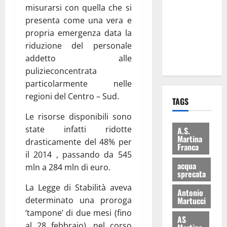
misurarsi con quella che si
consegnati
presenta come una vera e
i Baschi Blu
propria emergenza data la
ai 15 nuovi
riduzione del personale
Fucilieri
addetto alle
dell’Aria
pulizieconcentrata
particolarmente nelle
regioni del Centro – Sud.
TAGS
Le risorse disponibili sono
state infatti ridotte
A.S.
Martina
drasticamente del 48% per
Franca
il 2014 , passando da 545
acqua
mln a 284 mln di euro.
sprecata
La Legge di Stabilità aveva
Antonio
determinato una proroga
Martucci
‘tampone’ di due mesi (fino
AS
al 28 febbraio), nel corso