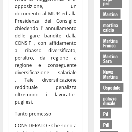
pro
opposizione, un
documento al MIUR ed alla
Martina
Presidenza del Consiglio
martina
chiedendo l’ annullamento
calcio
delle gare bandite dalla
Martina
CONSIP , con affidamento
Franca
al ribasso diversificato,
Martina
peraltro, da regione a
Sera
regione e conseguente
News
diversificazione salariale
Martina
. Tale diversificazione
reddituale penalizza
Ospedale
oltremodo i lavoratori
palazzo
pugliesi.
ducale
Tanto premesso
Pd
Pdl
CONSIDERATO • Che sono a