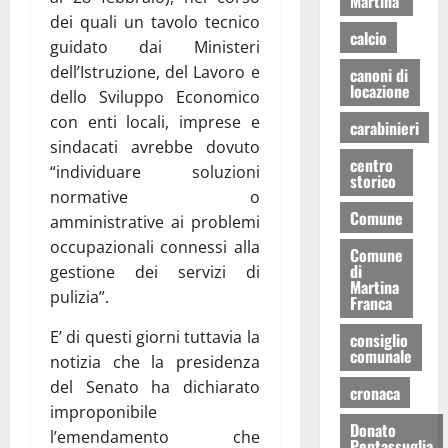
Martina
dei quali un tavolo tecnico
calcio
guidato dai Ministeri
dell’Istruzione, del Lavoro e
canoni di
locazione
dello Sviluppo Economico
con enti locali, imprese e
carabinieri
sindacati avrebbe dovuto
centro
“individuare soluzioni
storico
normative o
Comune
amministrative ai problemi
occupazionali connessi alla
Comune
di
gestione dei servizi di
Martina
pulizia”.
Franca
E’ di questi giorni tuttavia la
consiglio
comunale
notizia che la presidenza
del Senato ha dichiarato
cronaca
improponibile
Donato
l’emendamento che
Pentassuglia