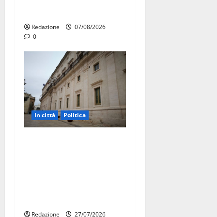
protesta: sit-in lunedì 10
agosto
Redazione
07/08/2026
0
In città
Politica
Martina Franca, Marraffa
attacca Regione e Comune:
“Nuovi medici solo a
novembre. Faremo accesso
agli atti su Tari, rifiuti e
bilancio”
Redazione
27/07/2026