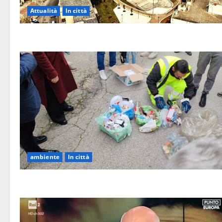
Attualità
In città
ambiente
In città