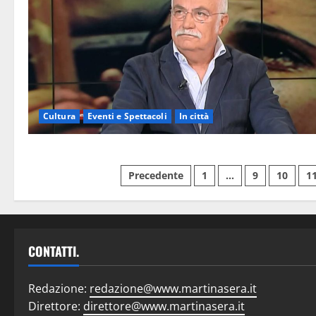
Cultura
Eventi e Spettacoli
In città
Precedente
1
…
9
10
1
CONTATTI.
Redazione:
redazione@www.martinasera.it
Direttore:
direttore@www.martinasera.it