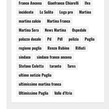
Franco Ancona
Gianfranco Chiarelli
Ilva
incidente
Lc Solito
Lega pro
Martina
martina calcio
Martina Franca
Martina Sera
News Martina
Ospedale
palazzo ducale
Pd
Pdl
polizia
Puglia
regione puglia
Renzo Rubino
Rifiuti
sindaco
sindaco franco ancona
Stefano Coletta
taranto
Tares
ultime notizie Puglia
ultimissime martina franca
Ultimissime Puglia
Valle d'Itria