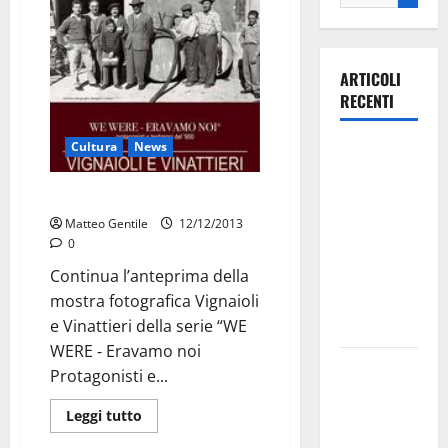
ARTICOLI
RECENTI
Cultura
News
Ospedale di
Martina
“We were”, continua l’anteprima
Franca,
Matteo Gentile
12/12/2013
Forza Italia
0
annuncia la
Continua l’anteprima della
protesta:
mostra fotografica Vignaioli
sit-in lunedì
e Vinattieri della serie “WE
10 agosto
WERE ‐ Eravamo noi
Il Comune
Protagonisti e...
di Martina
Franca
Leggi tutto
pubblica il