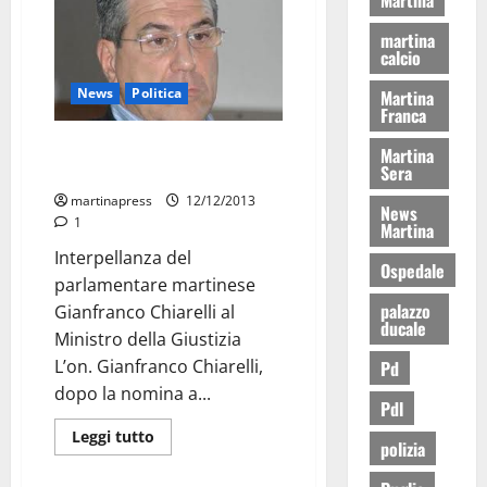
martina
calcio
News
Politica
Martina
Franca
“La giustizia è sull’orlo di una
Martina
paralisi”
Sera
martinapress
12/12/2013
News
1
Martina
Interpellanza del
Ospedale
parlamentare martinese
palazzo
Gianfranco Chiarelli al
ducale
Ministro della Giustizia
L’on. Gianfranco Chiarelli,
Pd
dopo la nomina a...
Pdl
Leggi tutto
polizia