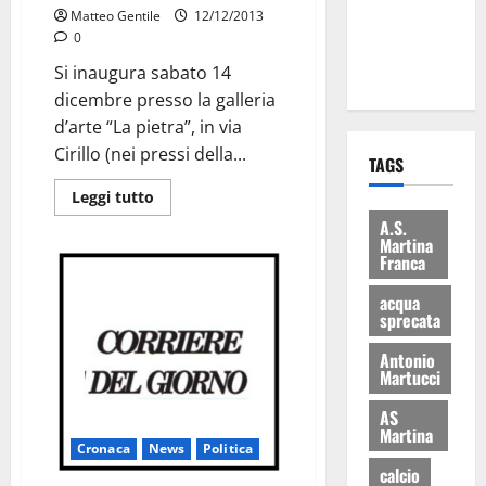
ai 15 nuovi
Matteo Gentile
12/12/2013
0
Fucilieri
dell’Aria
Si inaugura sabato 14
dicembre presso la galleria
d’arte “La pietra”, in via
Cirillo (nei pressi della...
TAGS
Leggi tutto
A.S.
Martina
Franca
acqua
sprecata
Antonio
Martucci
AS
Martina
Cronaca
News
Politica
calcio