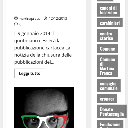
La solidarietà di Pelillo e
canoni di
Chiarelli al Corriere del Giorno
locazione
martinapress
12/12/2013
carabinieri
0
centro
Il 9 gennaio 2014 il
storico
quotidiano cesserà la
pubblicazione cartacea La
Comune
notizia della chiusura delle
Comune
pubblicazioni del...
di
Martina
Franca
Leggi tutto
consiglio
comunale
cronaca
Donato
Pentassuglia
Fondazione