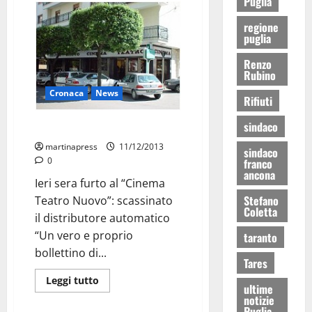
Puglia
regione
puglia
Renzo
Rubino
Cronaca
News
Rifiuti
sindaco
Quando rubo non bevo
martinapress
11/12/2013
sindaco
0
franco
ancona
Ieri sera furto al “Cinema
Stefano
Teatro Nuovo”: scassinato
Coletta
il distributore automatico
“Un vero e proprio
taranto
bollettino di...
Tares
Leggi tutto
ultime
notizie
Puglia