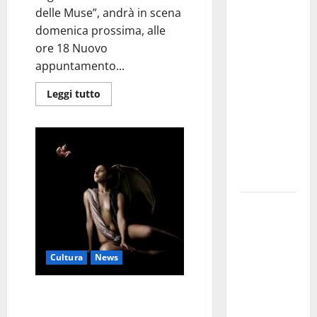
Martina
delle Muse”, andrà in scena
Franca
domenica prossima, alle
investe
ore 18 Nuovo
sulle
appuntamento...
famiglie: in
arrivo tre
Leggi tutto
seminari
dedicati ad
adolescenti,
genitori ed
empatia
Aeronautica
Militare, al
16° Stormo
di Martina
Cultura
News
Franca
Presso “La Pietra” espone il
consegnati
pittore Melina
i Baschi Blu