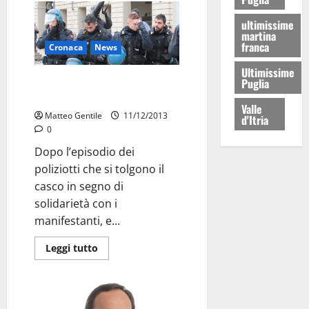
ultimissime
martina
franca
Cronaca
News
Ultimissime
La Polizia chiede attenzione alla
Puglia
politica
Valle
Matteo Gentile
11/12/2013
d'Itria
0
Dopo l’episodio dei
poliziotti che si tolgono il
casco in segno di
solidarietà con i
manifestanti, e...
Leggi tutto