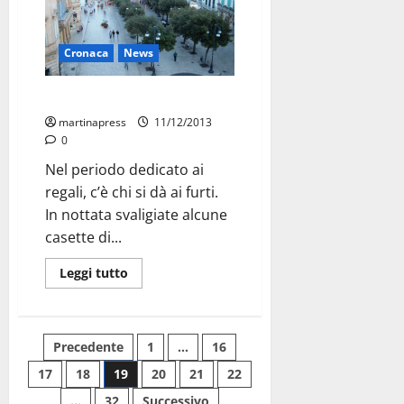
Cronaca
News
Babbi Natale al contrario
martinapress
11/12/2013
0
Nel periodo dedicato ai
regali, c’è chi si dà ai furti.
In nottata svaligiate alcune
casette di...
Leggi tutto
Precedente
1
…
16
17
18
19
20
21
22
…
32
Successivo