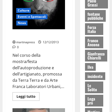
Paolo
Grassi
Cultura
fontane
Eventi e Spettacoli
pubbliche
News
Forza
Italia
Manufacta, c’è anche Pinuccio
Franco
martinapress
12/12/2013
Ancona
0
Gianfranco
Nel corso della
Chiarelli
mostra/festa
Ilva
dell’autoproduzione e
dell’artigianato, promossa
incidente
da Terra Terra e da Arte
Lc
Franca Laboratori Urbani,...
Solito
Leggi tutto
Lega
pro
Martina