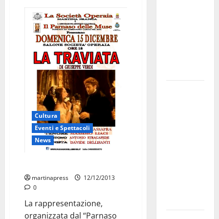
bando
alloggi ERP
2026:
domande
dal 26
agosto
La gara
ciclistica
dei Giochi
Cultura
attraversa
Eventi e Spettacoli
Martina
News
Franca:
ecco le
“La Traviata” in Società Operaia
strade
martinapress
12/12/2013
interessate
0
e gli orari
La rappresentazione,
organizzata dal “Parnaso