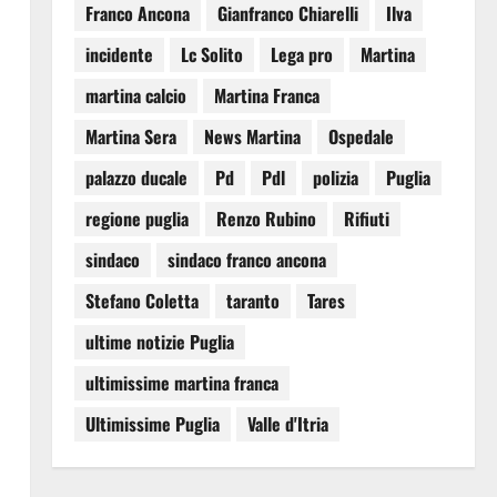
Franco Ancona
Gianfranco Chiarelli
Ilva
incidente
Lc Solito
Lega pro
Martina
martina calcio
Martina Franca
Martina Sera
News Martina
Ospedale
palazzo ducale
Pd
Pdl
polizia
Puglia
regione puglia
Renzo Rubino
Rifiuti
sindaco
sindaco franco ancona
Stefano Coletta
taranto
Tares
ultime notizie Puglia
ultimissime martina franca
Ultimissime Puglia
Valle d'Itria