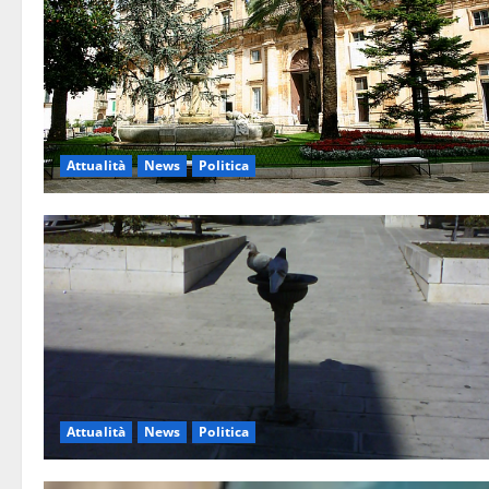
Attualità
News
Politica
Attualità
News
Politica