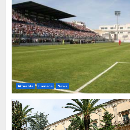
Attualità
Cronaca
News