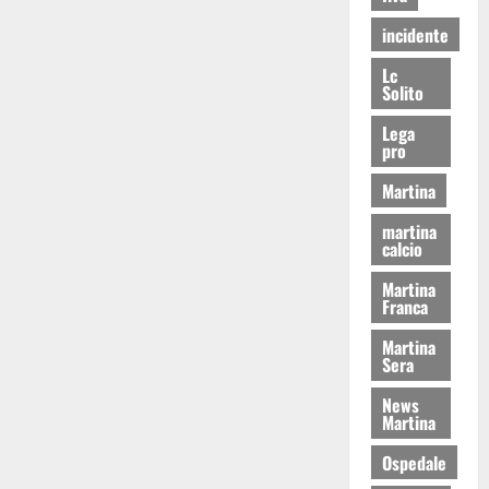
incidente
Lc
Solito
Lega
pro
Martina
martina
calcio
Martina
Franca
Martina
Sera
News
Martina
Ospedale