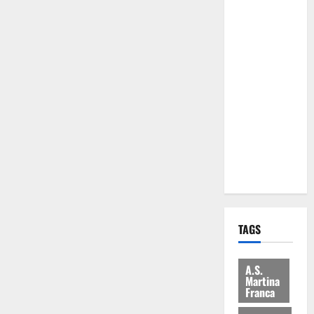
Comune:
“Nuovi
medici solo
a
novembre.
Faremo
accesso agli
atti su Tari,
rifiuti e
bilancio”
TAGS
A.S.
Martina
Franca