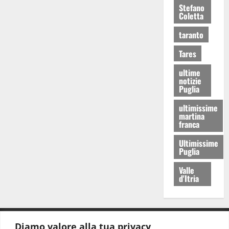
Stefano
Coletta
taranto
Tares
ultime
notizie
Puglia
ultimissime
martina
franca
Ultimissime
Puglia
Valle
d'Itria
Diamo valore alla tua privacy