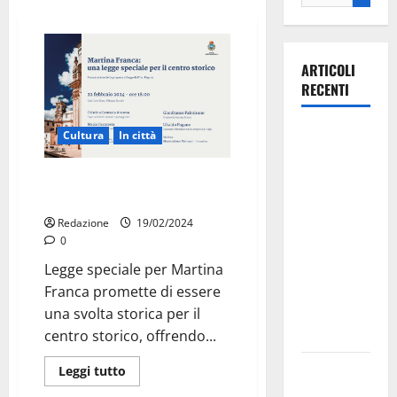
ARTICOLI
RECENTI
Il Comune
Cultura
In città
di Martina
Franca
Legge speciale per Martina
Franca: una svolta storica
pubblica il
bando
Redazione
19/02/2024
0
alloggi ERP
2026:
Legge speciale per Martina
domande
Franca promette di essere
dal 26
una svolta storica per il
agosto
centro storico, offrendo...
La gara
Leggi tutto
ciclistica