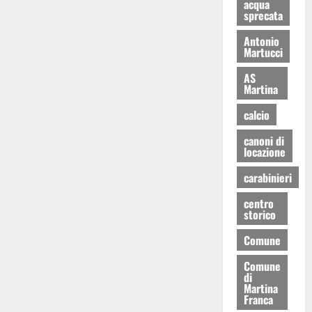
acqua
sprecata
Antonio
Martucci
AS
Martina
calcio
canoni di
locazione
carabinieri
centro
storico
Comune
Comune
di
Martina
Franca