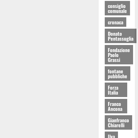
consiglio
comunale
cronaca
Donato
Pentassuglia
Fondazione
Paolo
Grassi
fontane
pubbliche
Forza
Italia
Franco
Ancona
Gianfranco
Chiarelli
Ilva