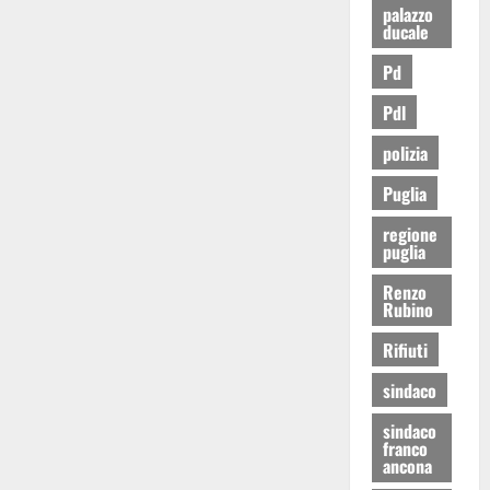
palazzo
ducale
Pd
Pdl
polizia
Puglia
regione
puglia
Renzo
Rubino
Rifiuti
sindaco
sindaco
franco
ancona