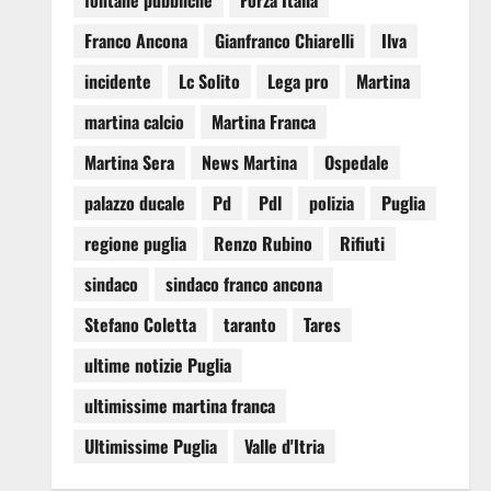
fontane pubbliche
Forza Italia
Franco Ancona
Gianfranco Chiarelli
Ilva
incidente
Lc Solito
Lega pro
Martina
martina calcio
Martina Franca
Martina Sera
News Martina
Ospedale
palazzo ducale
Pd
Pdl
polizia
Puglia
regione puglia
Renzo Rubino
Rifiuti
sindaco
sindaco franco ancona
Stefano Coletta
taranto
Tares
ultime notizie Puglia
ultimissime martina franca
Ultimissime Puglia
Valle d'Itria