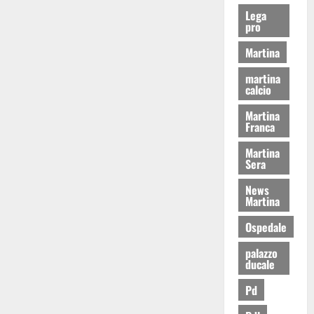
Lega
pro
Martina
martina
calcio
Martina
Franca
Martina
Sera
News
Martina
Ospedale
palazzo
ducale
Pd