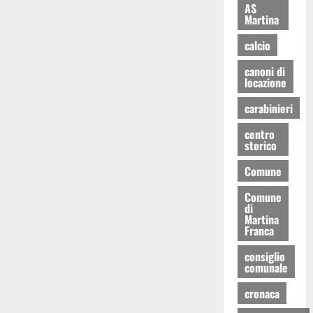
AS
Martina
calcio
canoni di
locazione
carabinieri
centro
storico
Comune
Comune
di
Martina
Franca
consiglio
comunale
cronaca