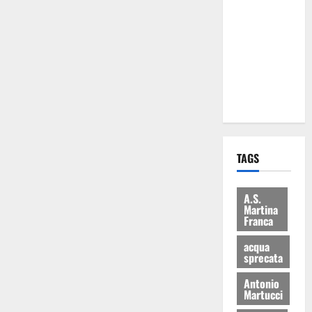
Martina
Franca: Il
sindaco non
ha fatto le
scuse alla
Lillo
TAGS
A.S.
Martina
Franca
acqua
sprecata
Antonio
Martucci