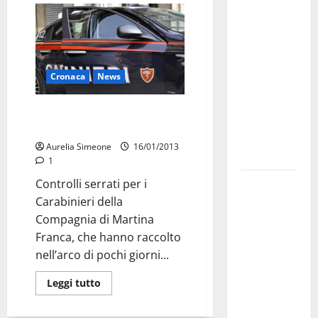
investe
sulle
famiglie: in
arrivo tre
Cronaca
News
seminari
dedicati ad
Controlli sicurezza stradale: tre
adolescenti,
denunce dei Carabinieri
genitori ed
Aurelia Simeone
16/01/2013
empatia
1
Aeronautica
Controlli serrati per i
Militare, al
Carabinieri della
16° Stormo
Compagnia di Martina
di Martina
Franca, che hanno raccolto
Franca
nell’arco di pochi giorni...
consegnati
Leggi tutto
i Baschi Blu
ai 15 nuovi