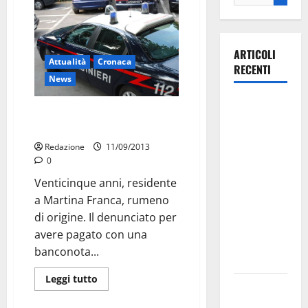
ARTICOLI
Attualità
Cronaca
RECENTI
News
La gara
Spesa vera, soldi falsi.
ciclistica
Denunciato
dei Giochi
Redazione
11/09/2013
attraversa
0
Martina
Venticinque anni, residente
Franca:
a Martina Franca, rumeno
ecco le
di origine. Il denunciato per
strade
avere pagato con una
interessate
banconota...
e gli orari
Leggi tutto
Martina
Franca