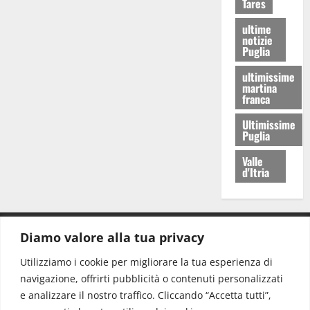
Tares
ultime
notizie
Puglia
ultimissime
martina
franca
Ultimissime
Puglia
Valle
d'Itria
Diamo valore alla tua privacy
CONTATTI.
Utilizziamo i cookie per migliorare la tua esperienza di
navigazione, offrirti pubblicità o contenuti personalizzati
Redazione:
redazione@www.martinasera.it
e analizzare il nostro traffico. Cliccando “Accetta tutti”,
Direttore:
direttore@www.martinasera.it