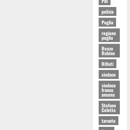
Pdl
polizia
Puglia
regione
puglia
Renzo
Rubino
Rifiuti
sindaco
sindaco
franco
ancona
Stefano
Coletta
taranto