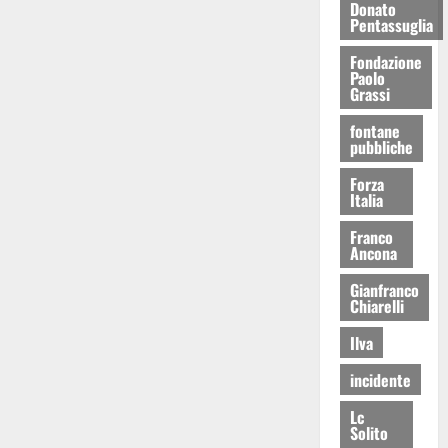
Donato
Pentassuglia
Fondazione
Paolo
Grassi
fontane
pubbliche
Forza
Italia
Franco
Ancona
Gianfranco
Chiarelli
Ilva
incidente
Lc
Solito