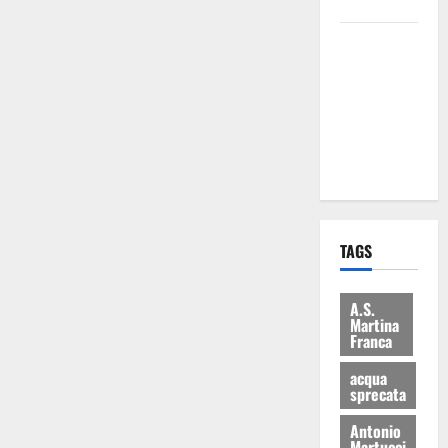
bilancio”
Martina
Franca: Il
sindaco non
ha fatto le
scuse alla
Lillo
TAGS
A.S.
Martina
Franca
acqua
sprecata
Antonio
Martucci