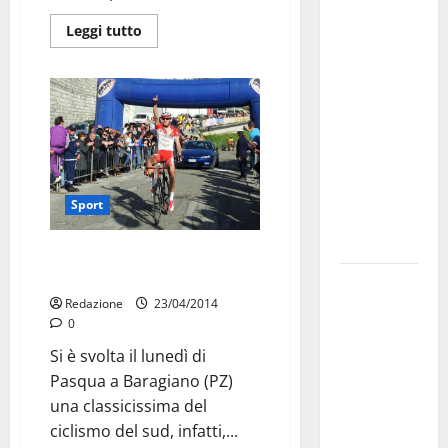
Franca
Leggi tutto
investe
sulle
famiglie: in
arrivo tre
seminari
dedicati ad
adolescenti,
Sport
genitori ed
empatia
NELLO STORICO GRUPPO
CICLISTICO CONTINUA LA FESTA
Aeronautica
Redazione
23/04/2014
Militare, al
0
16° Stormo
Si è svolta il lunedì di
di Martina
Pasqua a Baragiano (PZ)
Franca
una classicissima del
consegnati
ciclismo del sud, infatti,...
i Baschi Blu