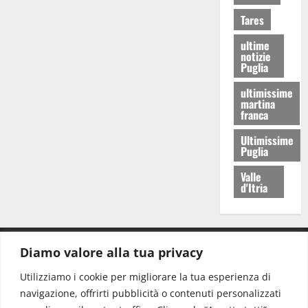
Tares
ultime
notizie
Puglia
ultimissime
martina
franca
Ultimissime
Puglia
Valle
d'Itria
Diamo valore alla tua privacy
CONTATTI.
Utilizziamo i cookie per migliorare la tua esperienza di
navigazione, offrirti pubblicità o contenuti personalizzati
Redazione:
redazione@www.martinasera.it