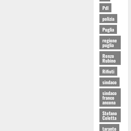
Pdl
polizia
Puglia
regione
puglia
Renzo
Rubino
Rifiuti
sindaco
sindaco
franco
ancona
Stefano
Coletta
taranto