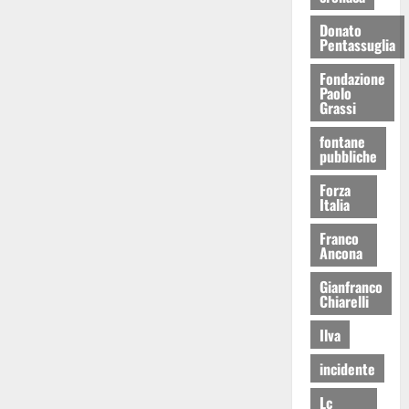
Donato
Pentassuglia
Fondazione
Paolo
Grassi
fontane
pubbliche
Forza
Italia
Franco
Ancona
Gianfranco
Chiarelli
Ilva
incidente
Lc