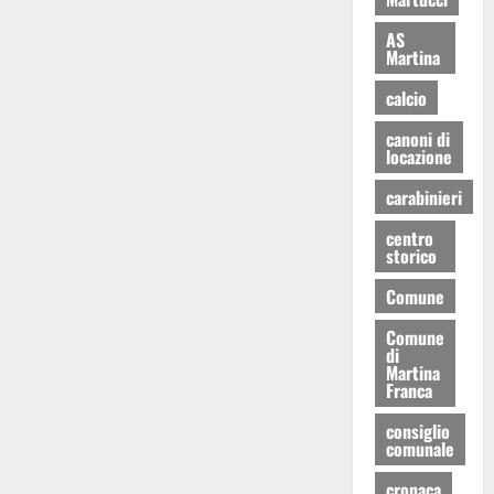
AS
Martina
calcio
canoni di
locazione
carabinieri
centro
storico
Comune
Comune
di
Martina
Franca
consiglio
comunale
cronaca