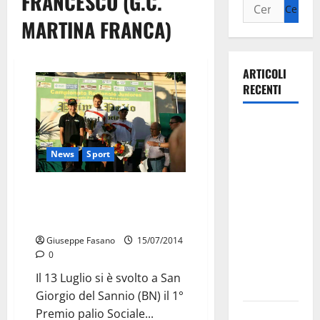
FRANCESCO (G.C.
MARTINA FRANCA)
ARTICOLI
RECENTI
La gara
ciclistica
News
Sport
dei Giochi
attraversa
Ciclismo: ottimo risultato per la
Martina
G.C. MARTINA al Palio Sociale
Franca:
Trieste
ecco le
Giuseppe Fasano
15/07/2014
strade
0
interessate
Il 13 Luglio si è svolto a San
e gli orari
Giorgio del Sannio (BN) il 1°
Premio palio Sociale...
Martina