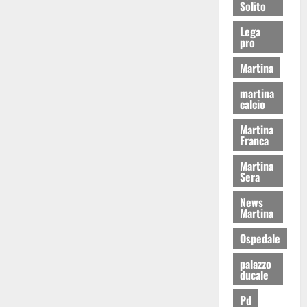
Solito
Lega
pro
Martina
martina
calcio
Martina
Franca
Martina
Sera
News
Martina
Ospedale
palazzo
ducale
Pd