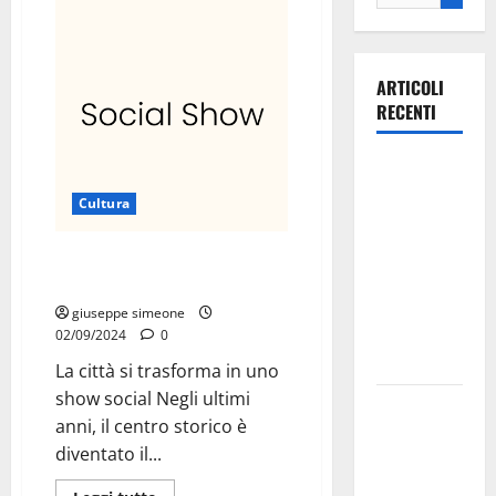
ARTICOLI
RECENTI
Ospedale di
Martina
Cultura
Franca,
Forza Italia
Tutto è diventato il
annuncia la
palcoscenico
protesta:
giuseppe simeone
sit-in lunedì
02/09/2024
0
10 agosto
La città si trasforma in uno
show social Negli ultimi
Il Comune
anni, il centro storico è
di Martina
diventato il...
Franca
pubblica il