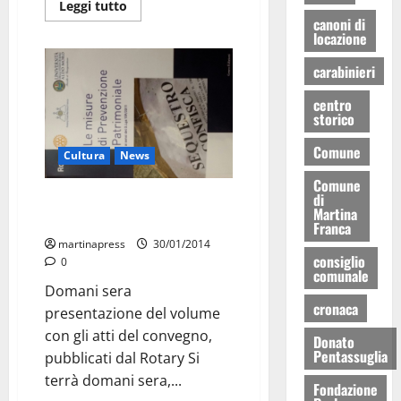
Leggi tutto
canoni di
locazione
carabinieri
centro
storico
Comune
Cultura
News
Comune
di
Prevenzione patrimoniale e
Martina
antimafia
Franca
martinapress
30/01/2014
consiglio
0
comunale
Domani sera
cronaca
presentazione del volume
con gli atti del convegno,
Donato
Pentassuglia
pubblicati dal Rotary Si
terrà domani sera,...
Fondazione