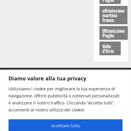
ultimissime
martina
franca
Ultimissime
Puglia
Valle
d'Itria
Diamo valore alla tua privacy
CONTATTI.
Utilizziamo i cookie per migliorare la tua esperienza di
navigazione, offrirti pubblicità o contenuti personalizzati
Redazione:
redazione@www.martinasera.it
e analizzare il nostro traffico. Cliccando “Accetta tutti”,
Direttore:
direttore@www.martinasera.it
acconsenti al nostro utilizzo dei cookie.
Info & Commerciale:
info@www.martinasera.it
Accettare tutto