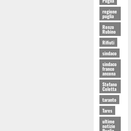
Puglia
regione
puglia
Renzo
Rubino
Rifiuti
sindaco
sindaco
franco
ancona
Stefano
Coletta
taranto
Tares
ultime
notizie
Puglia