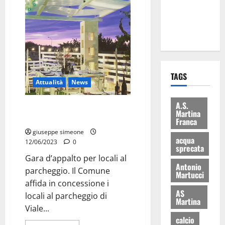
ai 15 nuovi
Fucilieri
dell’Aria
TAGS
Attualità
News
A.S.
Gara d’appalto per locali al
Martina
parcheggio
Franca
giuseppe simeone
acqua
12/06/2023
0
sprecata
Gara d’appalto per locali al
Antonio
parcheggio. Il Comune
Martucci
affida in concessione i
AS
locali al parcheggio di
Martina
Viale...
calcio