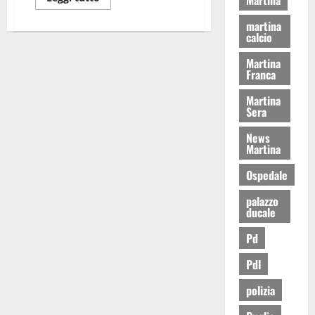
martina
calcio
Martina
Franca
Martina
Sera
News
Martina
Ospedale
palazzo
ducale
Pd
Pdl
polizia