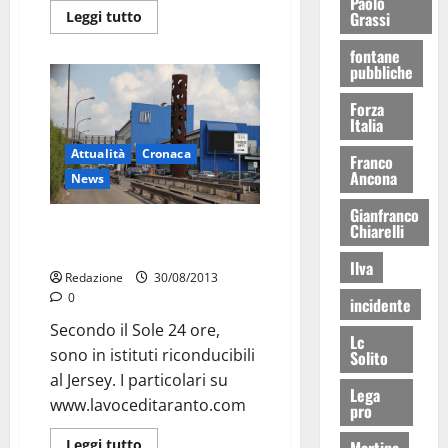
Paolo
Grassi
Leggi tutto
fontane
pubbliche
Forza
Italia
Attualità
Cronaca
Franco
Ancona
News
Gianfranco
Patrimonio Riva: scovati altri
Chiarelli
700 milioni di euro
Ilva
Redazione
30/08/2013
0
incidente
Secondo il Sole 24 ore,
Lc
sono in istituti riconducibili
Solito
al Jersey. I particolari su
Lega
www.lavoceditaranto.com
pro
Leggi tutto
Martina