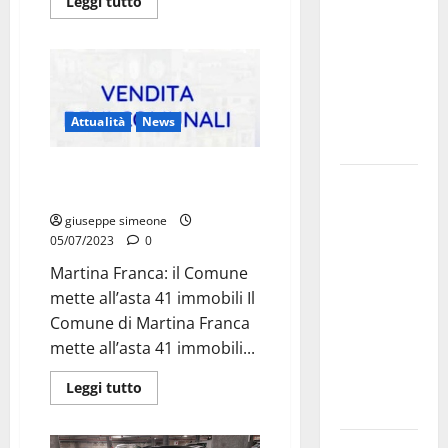
Leggi tutto
bando
alloggi ERP
2026:
domande
dal 26
Attualità
News
agosto
Martina Franca: il Comune
La gara
mette all’asta 41 immobili
ciclistica
giuseppe simeone
dei Giochi
05/07/2023
0
attraversa
Martina Franca: il Comune
Martina
mette all’asta 41 immobili Il
Franca:
Comune di Martina Franca
ecco le
mette all’asta 41 immobili...
strade
interessate
Leggi tutto
e gli orari