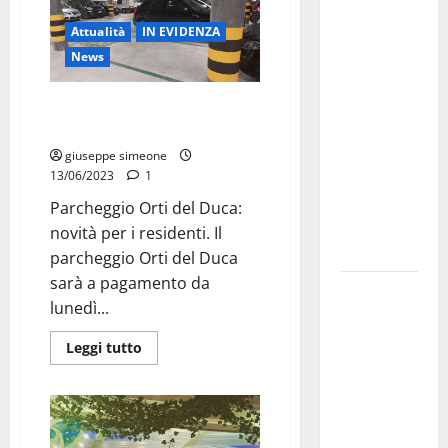
Martina
Franca
Attualità
IN EVIDENZA
investe
News
sulle
famiglie: in
Parcheggio Orti del Duca: novità
arrivo tre
per i residenti
seminari
giuseppe simeone
dedicati ad
13/06/2023
1
adolescenti,
Parcheggio Orti del Duca:
genitori ed
novità per i residenti. Il
empatia
parcheggio Orti del Duca
sarà a pagamento da
Aeronautica
lunedì...
Militare, al
16° Stormo
Leggi tutto
di Martina
Franca
consegnati
i Baschi Blu