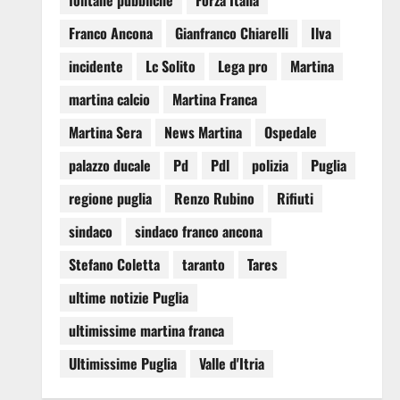
fontane pubbliche
Forza Italia
Franco Ancona
Gianfranco Chiarelli
Ilva
incidente
Lc Solito
Lega pro
Martina
martina calcio
Martina Franca
Martina Sera
News Martina
Ospedale
palazzo ducale
Pd
Pdl
polizia
Puglia
regione puglia
Renzo Rubino
Rifiuti
sindaco
sindaco franco ancona
Stefano Coletta
taranto
Tares
ultime notizie Puglia
ultimissime martina franca
Ultimissime Puglia
Valle d'Itria