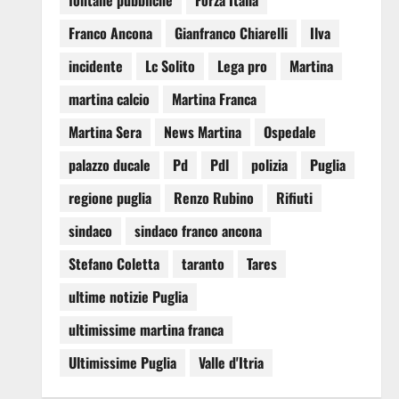
fontane pubbliche
Forza Italia
Franco Ancona
Gianfranco Chiarelli
Ilva
incidente
Lc Solito
Lega pro
Martina
martina calcio
Martina Franca
Martina Sera
News Martina
Ospedale
palazzo ducale
Pd
Pdl
polizia
Puglia
regione puglia
Renzo Rubino
Rifiuti
sindaco
sindaco franco ancona
Stefano Coletta
taranto
Tares
ultime notizie Puglia
ultimissime martina franca
Ultimissime Puglia
Valle d'Itria