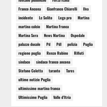
fontane pubbliche
Forza Italia
Franco Ancona
Gianfranco Chiarelli
Ilva
incidente
Lc Solito
Lega pro
Martina
martina calcio
Martina Franca
Martina Sera
News Martina
Ospedale
palazzo ducale
Pd
Pdl
polizia
Puglia
regione puglia
Renzo Rubino
Rifiuti
sindaco
sindaco franco ancona
Stefano Coletta
taranto
Tares
ultime notizie Puglia
ultimissime martina franca
Ultimissime Puglia
Valle d'Itria