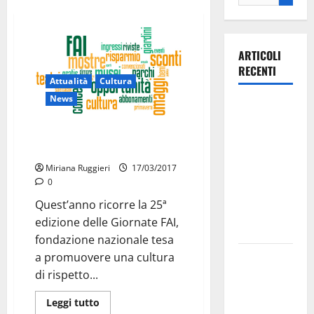
ARTICOLI
RECENTI
Attualità
Cultura
News
Ospedale di
Martina
Giornate FAI di primavera: un
Franca,
compleanno da non perdere!
Forza Italia
Miriana Ruggieri
17/03/2017
annuncia la
0
protesta:
Quest’anno ricorre la 25ª
sit-in lunedì
edizione delle Giornate FAI,
10 agosto
fondazione nazionale tesa
Il Comune
a promuovere una cultura
di Martina
di rispetto...
Franca
Leggi tutto
pubblica il