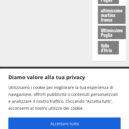
ultimissime
martina
franca
Ultimissime
Puglia
Valle
d'Itria
Diamo valore alla tua privacy
CONTATTI.
Utilizziamo i cookie per migliorare la tua esperienza di
navigazione, offrirti pubblicità o contenuti personalizzati
Redazione:
redazione@www.martinasera.it
e analizzare il nostro traffico. Cliccando “Accetta tutti”,
Direttore:
direttore@www.martinasera.it
acconsenti al nostro utilizzo dei cookie.
Info & Commerciale:
info@www.martinasera.it
Accettare tutto