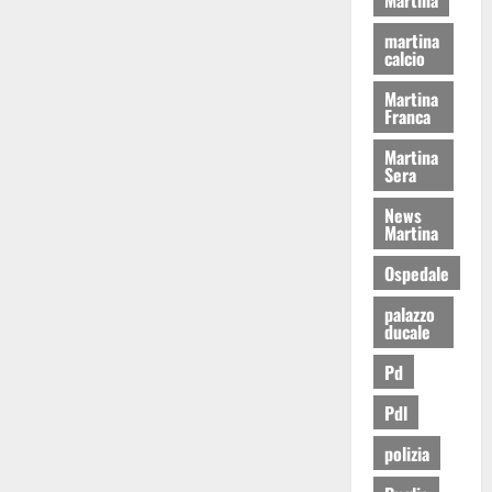
martina
calcio
Martina
Franca
Martina
Sera
News
Martina
Ospedale
palazzo
ducale
Pd
Pdl
polizia