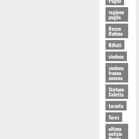
Puglia
regione
puglia
Renzo
Rubino
Rifiuti
sindaco
sindaco
franco
ancona
Stefano
Coletta
taranto
Tares
ultime
notizie
Puglia