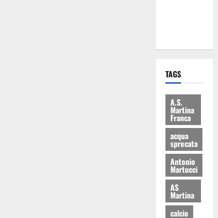
ai 15 nuovi
Fucilieri
dell’Aria
TAGS
A.S.
Martina
Franca
acqua
sprecata
Antonio
Martucci
AS
Martina
calcio