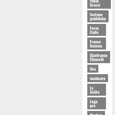
Paolo
Grassi
fontane
pubbliche
Forza
Italia
Franco
Ancona
Gianfranco
Chiarelli
Ilva
incidente
Lc
Solito
Lega
pro
Martina