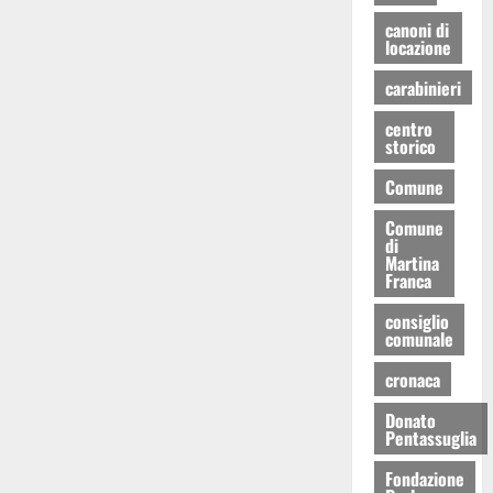
canoni di
locazione
carabinieri
centro
storico
Comune
Comune
di
Martina
Franca
consiglio
comunale
cronaca
Donato
Pentassuglia
Fondazione