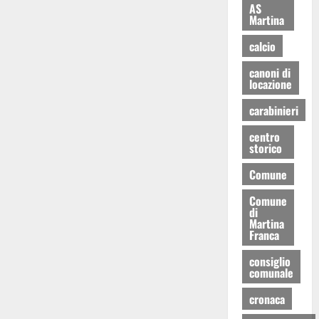
AS
Martina
calcio
canoni di
locazione
carabinieri
centro
storico
Comune
Comune
di
Martina
Franca
consiglio
comunale
cronaca