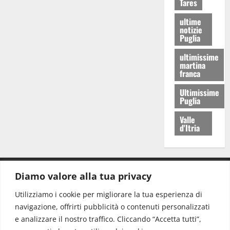
Tares
ultime
notizie
Puglia
ultimissime
martina
franca
Ultimissime
Puglia
Valle
d'Itria
Diamo valore alla tua privacy
CONTATTI.
Utilizziamo i cookie per migliorare la tua esperienza di
navigazione, offrirti pubblicità o contenuti personalizzati
Redazione:
redazione@www.martinasera.it
e analizzare il nostro traffico. Cliccando “Accetta tutti”,
Direttore:
direttore@www.martinasera.it