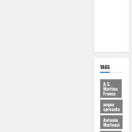
Martina
Franca: Il
sindaco non
ha fatto le
scuse alla
Lillo
TAGS
A.S.
Martina
Franca
acqua
sprecata
Antonio
Martucci