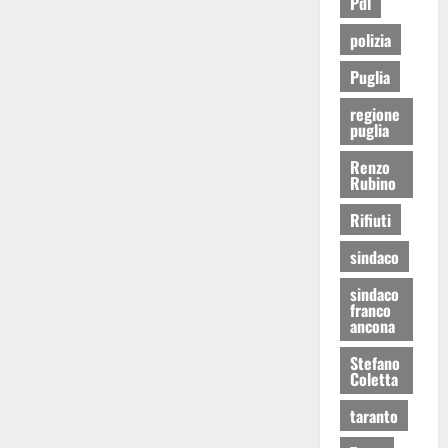
Pdl
polizia
Puglia
regione
puglia
Renzo
Rubino
Rifiuti
sindaco
sindaco
franco
ancona
Stefano
Coletta
taranto