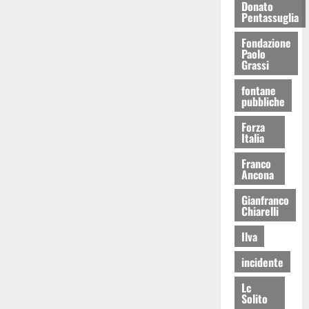
Donato
Pentassuglia
Fondazione
Paolo
Grassi
fontane
pubbliche
Forza
Italia
Franco
Ancona
Gianfranco
Chiarelli
Ilva
incidente
Lc
Solito