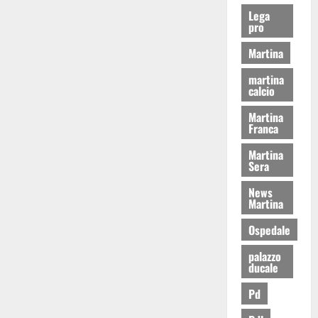
Lega
pro
Martina
martina
calcio
Martina
Franca
Martina
Sera
News
Martina
Ospedale
palazzo
ducale
Pd