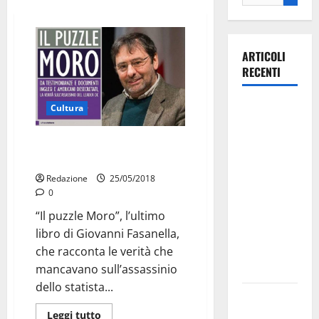
ARTICOLI
RECENTI
La gara
Cultura
ciclistica
dei Giochi
Caso Moro, documenti inediti a
Martina
attraversa
Martina
Redazione
25/05/2018
0
Franca:
ecco le
“Il puzzle Moro”, l’ultimo
strade
libro di Giovanni Fasanella,
interessate
che racconta le verità che
e gli orari
mancavano sull’assassinio
dello statista...
Martina
Franca
Leggi tutto