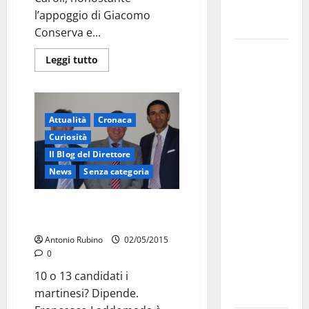
Fucilieri
l’appoggio di Giacomo
dell’Aria
Conserva e...
Martina
Leggi tutto
Franca,
Marraffa
attacca
Regione e
Attualità
Cronaca
Comune:
Curiosità
“Nuovi
Il Blog del Direttore
medici solo
News
Senza categoria
a
Elezioni/Pronti? Via. Si parte in
novembre.
10 o in 13?
Faremo
Antonio Rubino
02/05/2015
accesso agli
0
atti su Tari,
10 o 13 candidati i
rifiuti e
martinesi? Dipende.
bilancio”