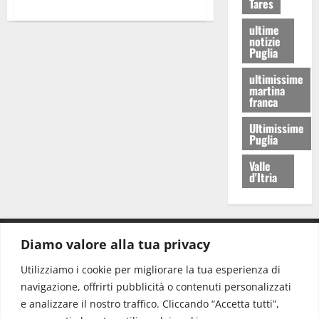
Tares
ultime
notizie
Puglia
ultimissime
martina
franca
Ultimissime
Puglia
Valle
d'Itria
Diamo valore alla tua privacy
CONTATTI.
Utilizziamo i cookie per migliorare la tua esperienza di
navigazione, offrirti pubblicità o contenuti personalizzati
Redazione:
redazione@www.martinasera.it
e analizzare il nostro traffico. Cliccando “Accetta tutti”,
Direttore:
direttore@www.martinasera.it