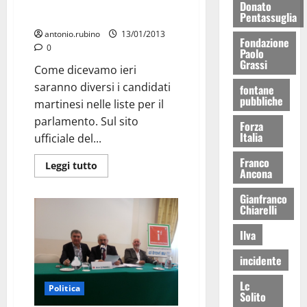
candidato alla Camera nella
Donato
Lista Monti: E’ al 14° posto
Pentassuglia
antonio.rubino
13/01/2013
Fondazione
0
Paolo
Grassi
Come dicevamo ieri
saranno diversi i candidati
fontane
pubbliche
martinesi nelle liste per il
parlamento. Sul sito
Forza
Italia
ufficiale del...
Franco
Leggi tutto
Ancona
Gianfranco
Chiarelli
Ilva
incidente
Lc
Politica
Solito