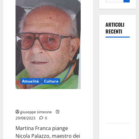
ARTICOLI
RECENTI
La gara
ciclistica
dei Giochi
attraversa
Martina
Attualità
Cultura
Franca:
ecco le
Martina Franca piange Nicola
strade
Palazzo, maestro dei pellicciai
interessate
giuseppe simeone
e gli orari
29/08/2023
0
Martina Franca piange
Martina
Nicola Palazzo, maestro dei
Franca