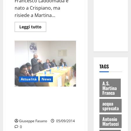
Francesco Laddomada è
Martina
nato a Crispiano, ma
Franca: Il
risiede a Martina...
sindaco non
ha fatto le
Leggi tutto
scuse alla
Lillo
TAGS
Attualità
News
A.S.
Martina
Franca
“Impresa e credito” per
rilanciare lo sviluppo.
acqua
Inaugurata la sede del Cna e
sprecata
Cofidi Puglia
Antonio
Giuseppe Fasano
05/09/2014
Martucci
0