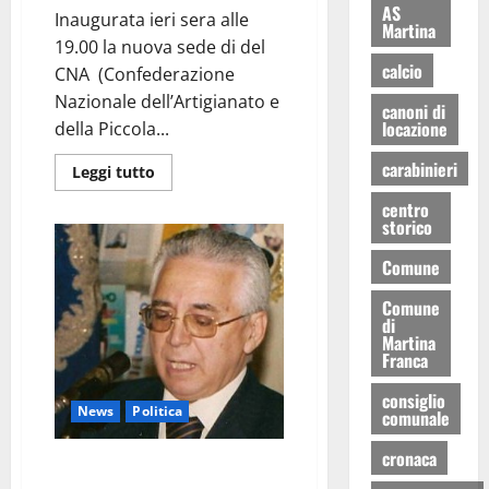
AS
Inaugurata ieri sera alle
Martina
19.00 la nuova sede di del
calcio
CNA (Confederazione
Nazionale dell’Artigianato e
canoni di
locazione
della Piccola...
carabinieri
Leggi tutto
centro
storico
Comune
Comune
di
Martina
Franca
consiglio
News
Politica
comunale
cronaca
Ufficiale l’ex Sindaco Palazzo