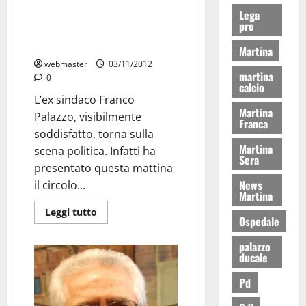
Lega
Franco Palazzo ha inaugurato
pro
Italia Futura. “Non sono contro
nessuno”.
Martina
webmaster
03/11/2012
martina
0
calcio
L’ex sindaco Franco
Martina
Palazzo, visibilmente
Franca
soddisfatto, torna sulla
Martina
scena politica. Infatti ha
Sera
presentato questa mattina
News
il circolo...
Martina
Leggi tutto
Ospedale
palazzo
ducale
Pd