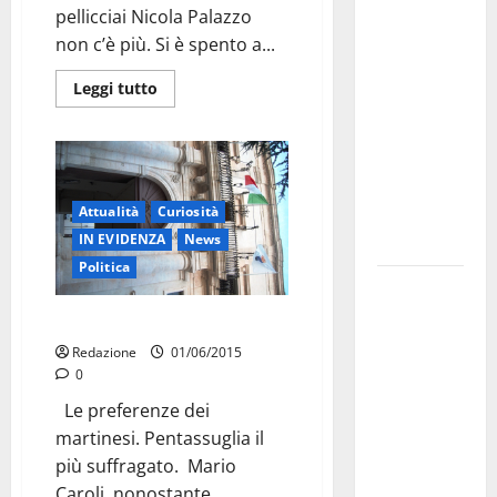
pellicciai Nicola Palazzo
investe
non c’è più. Si è spento a...
sulle
famiglie: in
Leggi tutto
arrivo tre
seminari
dedicati ad
adolescenti,
Attualità
Curiosità
genitori ed
IN EVIDENZA
News
empatia
Politica
Aeronautica
Militare, al
Così le preferenze a Martina
16° Stormo
Redazione
01/06/2015
di Martina
0
Franca
Le preferenze dei
consegnati
martinesi. Pentassuglia il
i Baschi Blu
più suffragato. Mario
ai 15 nuovi
Caroli, nonostante