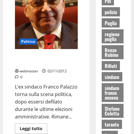
Pdl
polizia
Puglia
regione
puglia
Politica
Renzo
Rubino
Franco Palazzo presenta domani
Italia Futura a Martina
Rifiuti
webmaster
02/11/2012
sindaco
0
L’ex sindaco Franco Palazzo
sindaco
franco
torna sulla scena politica,
ancona
dopo essersi defilato
Stefano
durante le ultime elezioni
Coletta
amministrative. Rimane...
taranto
Leggi tutto