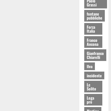
Paolo
Grassi
fontane
pubbliche
Forza
Italia
Franco
Ancona
Gianfranco
Chiarelli
Ilva
incidente
Lc
Solito
Lega
pro
Martina