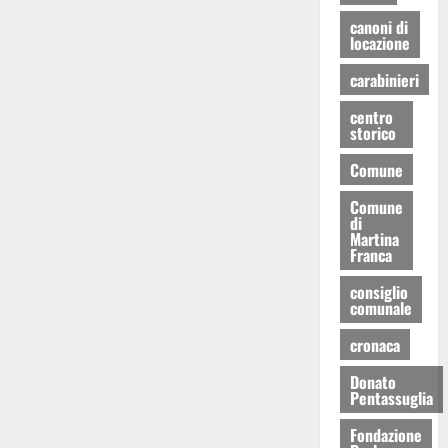
canoni di
locazione
carabinieri
centro
storico
Comune
Comune
di
Martina
Franca
consiglio
comunale
cronaca
Donato
Pentassuglia
Fondazione