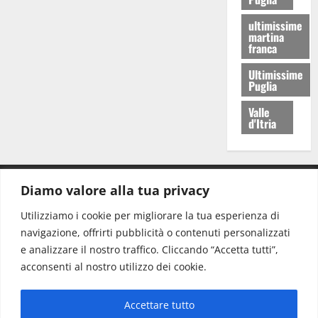
ultimissime
martina
franca
Ultimissime
Puglia
Valle
d'Itria
Diamo valore alla tua privacy
CONTATTI.
Utilizziamo i cookie per migliorare la tua esperienza di
navigazione, offrirti pubblicità o contenuti personalizzati
Redazione:
redazione@www.martinasera.it
e analizzare il nostro traffico. Cliccando “Accetta tutti”,
Direttore:
direttore@www.martinasera.it
acconsenti al nostro utilizzo dei cookie.
Info & Commerciale:
info@www.martinasera.it
Accettare tutto