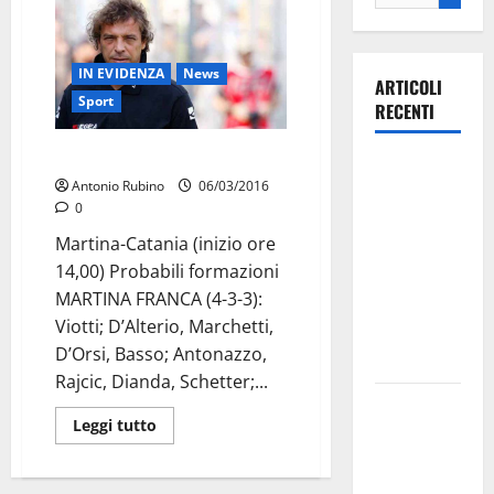
IN EVIDENZA
News
ARTICOLI
Sport
RECENTI
Il Martina rivede…Moriero
Ospedale di
Antonio Rubino
06/03/2016
Martina
0
Franca,
Martina-Catania (inizio ore
Forza Italia
14,00) Probabili formazioni
annuncia la
MARTINA FRANCA (4-3-3):
protesta:
Viotti; D’Alterio, Marchetti,
sit-in lunedì
D’Orsi, Basso; Antonazzo,
10 agosto
Rajcic, Dianda, Schetter;...
Il Comune
Leggi tutto
di Martina
Franca
pubblica il