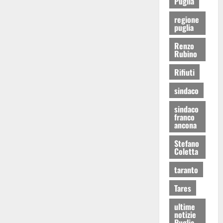
Puglia
regione
puglia
Renzo
Rubino
Rifiuti
sindaco
sindaco
franco
ancona
Stefano
Coletta
taranto
Tares
ultime
notizie
Puglia