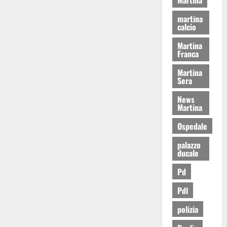
martina
calcio
Martina
Franca
Martina
Sera
News
Martina
Ospedale
palazzo
ducale
Pd
Pdl
polizia