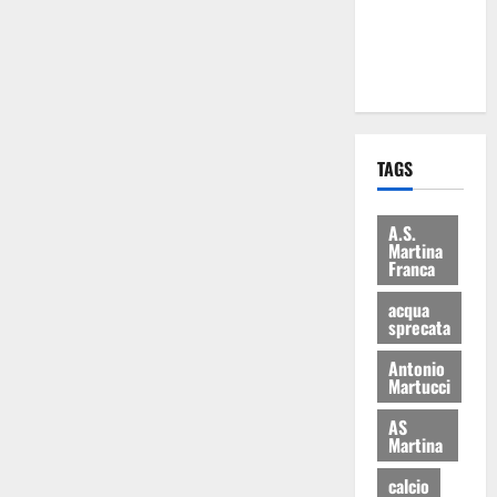
ai 15 nuovi
Fucilieri
dell’Aria
TAGS
A.S.
Martina
Franca
acqua
sprecata
Antonio
Martucci
AS
Martina
calcio