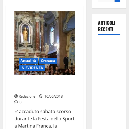
ARTICOLI
RECENTI
Ospedale di
Martina
Franca,
Attualità
Cronaca
Forza Italia
IN EVIDENZA
annuncia la
protesta:
Saluto comunista sull’altare in
sit-in lunedì
Basilica, ne nasce un caso
10 agosto
Redazione
10/06/2018
0
Il Comune
E’ accaduto sabato scorso
di Martina
durante la Festa dello Sport
Franca
a Martina Franca, la
pubblica il