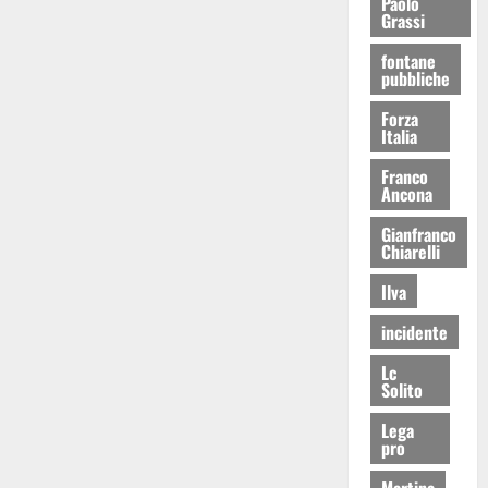
Paolo
Grassi
fontane
pubbliche
Forza
Italia
Franco
Ancona
Gianfranco
Chiarelli
Ilva
incidente
Lc
Solito
Lega
pro
Martina