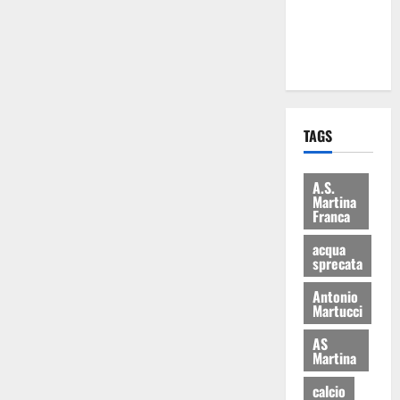
ai 15 nuovi
Fucilieri
dell’Aria
TAGS
A.S.
Martina
Franca
acqua
sprecata
Antonio
Martucci
AS
Martina
calcio