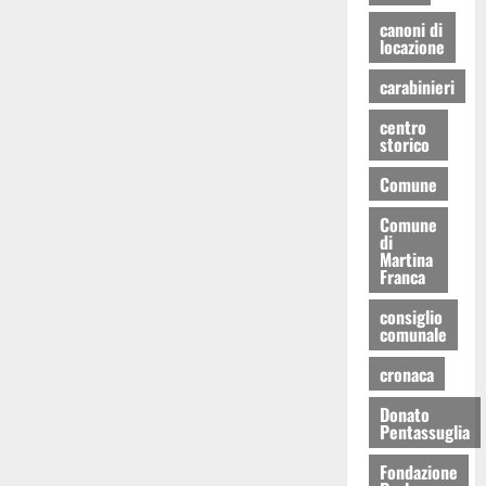
canoni di
locazione
carabinieri
centro
storico
Comune
Comune
di
Martina
Franca
consiglio
comunale
cronaca
Donato
Pentassuglia
Fondazione