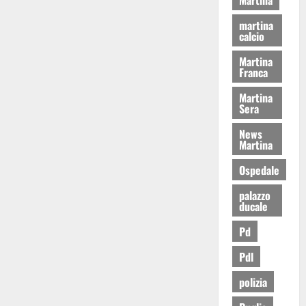
martina
calcio
Martina
Franca
Martina
Sera
News
Martina
Ospedale
palazzo
ducale
Pd
Pdl
polizia