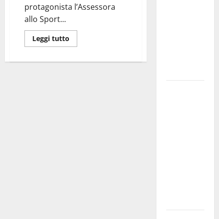
protagonista l’Assessora
bando
allo Sport...
alloggi ERP
2026:
Leggi tutto
domande
dal 26
agosto
La gara
ciclistica
dei Giochi
attraversa
Martina
Franca:
ecco le
strade
interessate
e gli orari