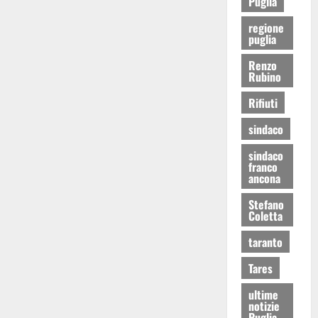
Puglia
regione
puglia
Renzo
Rubino
Rifiuti
sindaco
sindaco
franco
ancona
Stefano
Coletta
taranto
Tares
ultime
notizie
Puglia