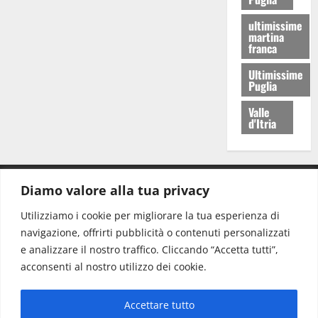
ultimissime
martina
franca
Ultimissime
Puglia
Valle
d'Itria
Diamo valore alla tua privacy
CONTATTI.
Utilizziamo i cookie per migliorare la tua esperienza di
navigazione, offrirti pubblicità o contenuti personalizzati
Redazione:
redazione@www.martinasera.it
e analizzare il nostro traffico. Cliccando “Accetta tutti”,
Direttore:
direttore@www.martinasera.it
acconsenti al nostro utilizzo dei cookie.
Info & Commerciale:
info@www.martinasera.it
Accettare tutto