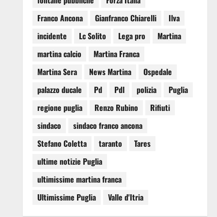
fontane pubbliche
Forza Italia
Franco Ancona
Gianfranco Chiarelli
Ilva
incidente
Lc Solito
Lega pro
Martina
martina calcio
Martina Franca
Martina Sera
News Martina
Ospedale
palazzo ducale
Pd
Pdl
polizia
Puglia
regione puglia
Renzo Rubino
Rifiuti
sindaco
sindaco franco ancona
Stefano Coletta
taranto
Tares
ultime notizie Puglia
ultimissime martina franca
Ultimissime Puglia
Valle d'Itria