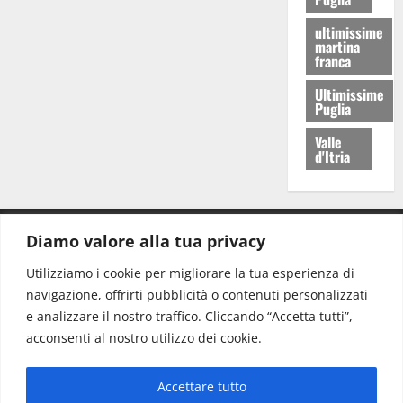
ultimissime
martina
franca
Ultimissime
Puglia
Valle
d'Itria
Diamo valore alla tua privacy
CONTATTI.
Utilizziamo i cookie per migliorare la tua esperienza di
navigazione, offrirti pubblicità o contenuti personalizzati
Redazione:
redazione@www.martinasera.it
e analizzare il nostro traffico. Cliccando “Accetta tutti”,
Direttore:
direttore@www.martinasera.it
acconsenti al nostro utilizzo dei cookie.
Info & Commerciale:
info@www.martinasera.it
Accettare tutto