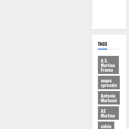
ai 15 nuovi
Fucilieri
dell’Aria
TAGS
A.S.
Martina
Franca
acqua
sprecata
Antonio
Martucci
AS
Martina
calcio