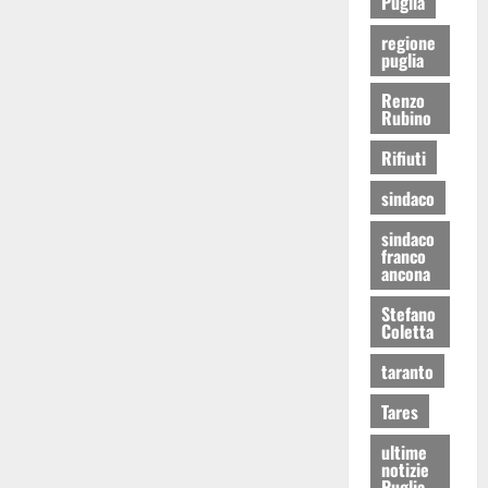
Puglia
regione
puglia
Renzo
Rubino
Rifiuti
sindaco
sindaco
franco
ancona
Stefano
Coletta
taranto
Tares
ultime
notizie
Puglia