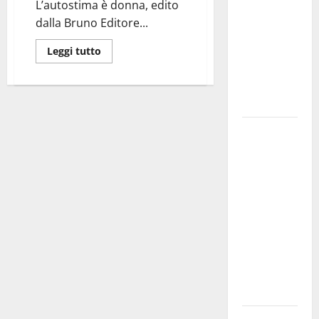
L’autostima è donna, edito
bando
dalla Bruno Editore...
alloggi ERP
2026:
Leggi tutto
domande
dal 26
agosto
La gara
ciclistica
dei Giochi
attraversa
Martina
Franca:
ecco le
strade
interessate
e gli orari