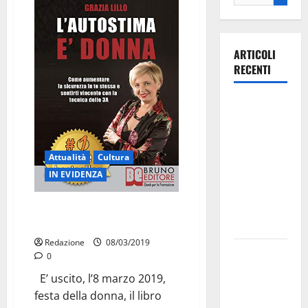
ARTICOLI
RECENTI
Ospedale di
Martina
Franca,
Forza Italia
Attualità
Cultura
annuncia la
IN EVIDENZA
protesta:
sit-in lunedì
“L’autostima è donna” primo su
tutte le categorie di Amazon
10 agosto
Redazione
08/03/2019
Il Comune
0
di Martina
E’ uscito, l’8 marzo 2019,
Franca
festa della donna, il libro
pubblica il