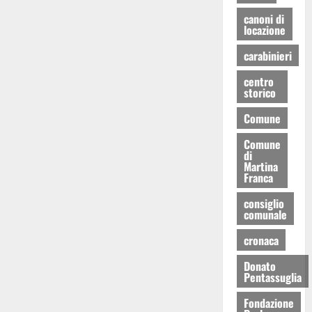
canoni di
locazione
carabinieri
centro
storico
Comune
Comune
di
Martina
Franca
consiglio
comunale
cronaca
Donato
Pentassuglia
Fondazione