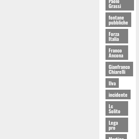
Paolo
Grassi
fontane
pubbliche
Forza
Italia
Franco
Ancona
Gianfranco
Chiarelli
Ilva
incidente
Lc
Solito
Lega
pro
Martina