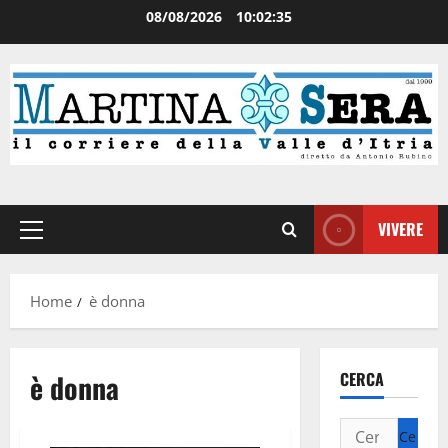
08/08/2026
10:02:36
VIVERE
Home
è donna
è donna
CERCA