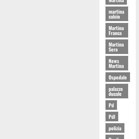
martina
calcio
Martina
Franca
Martina
Sera
News
Martina
Ospedale
palazzo
ducale
Pd
Pdl
polizia