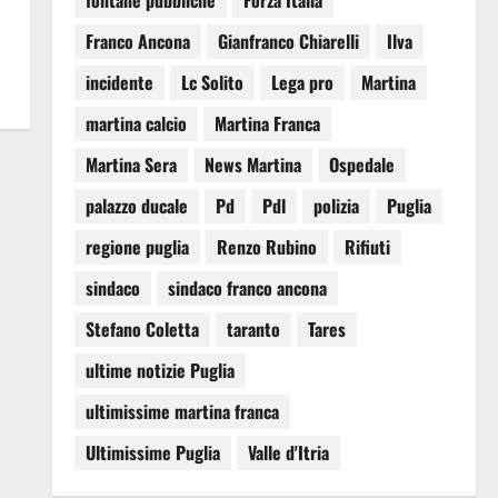
fontane pubbliche
Forza Italia
Franco Ancona
Gianfranco Chiarelli
Ilva
incidente
Lc Solito
Lega pro
Martina
martina calcio
Martina Franca
Martina Sera
News Martina
Ospedale
palazzo ducale
Pd
Pdl
polizia
Puglia
regione puglia
Renzo Rubino
Rifiuti
sindaco
sindaco franco ancona
Stefano Coletta
taranto
Tares
ultime notizie Puglia
ultimissime martina franca
Ultimissime Puglia
Valle d'Itria