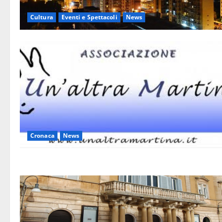
Cultura
Eventi e Spettacoli
News
Cronaca
News