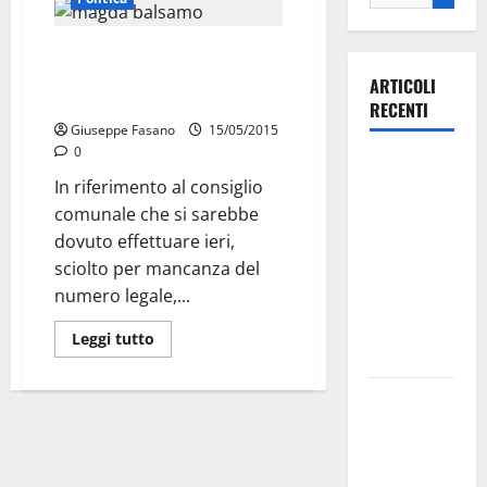
Magda Balsamo sul “mancato”
consiglio di ieri: “vogliono
ARTICOLI
nascondere qualcosa?”
RECENTI
Giuseppe Fasano
15/05/2015
0
Ospedale di
In riferimento al consiglio
Martina
comunale che si sarebbe
Franca,
dovuto effettuare ieri,
Forza Italia
sciolto per mancanza del
annuncia la
numero legale,...
protesta:
sit-in lunedì
Leggi tutto
10 agosto
Il Comune
di Martina
Franca
pubblica il