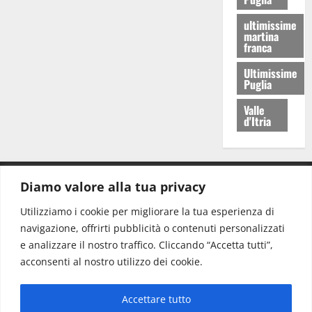
ultimissime
martina
franca
Ultimissime
Puglia
Valle
d'Itria
Diamo valore alla tua privacy
CONTATTI.
Utilizziamo i cookie per migliorare la tua esperienza di
navigazione, offrirti pubblicità o contenuti personalizzati
Redazione:
redazione@www.martinasera.it
e analizzare il nostro traffico. Cliccando “Accetta tutti”,
Direttore:
direttore@www.martinasera.it
acconsenti al nostro utilizzo dei cookie.
Info & Commerciale:
info@www.martinasera.it
Accettare tutto