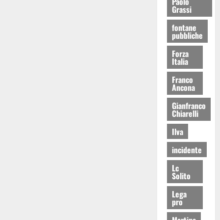
Paolo
Grassi
fontane
pubbliche
Forza
Italia
Franco
Ancona
Gianfranco
Chiarelli
Ilva
incidente
Lc
Solito
Lega
pro
Martina