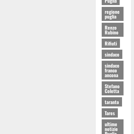
Puglia
regione
puglia
Renzo
Rubino
Rifiuti
sindaco
sindaco
franco
ancona
Stefano
Coletta
taranto
Tares
ultime
notizie
Puglia