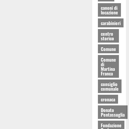
canoni di
locazione
carabinieri
centro
storico
Comune
Comune
di
Martina
Franca
consiglio
comunale
cronaca
Donato
Pentassuglia
Fondazione