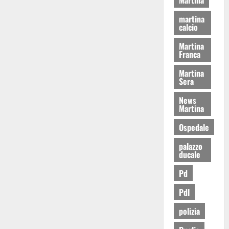
martina
calcio
Martina
Franca
Martina
Sera
News
Martina
Ospedale
palazzo
ducale
Pd
Pdl
polizia