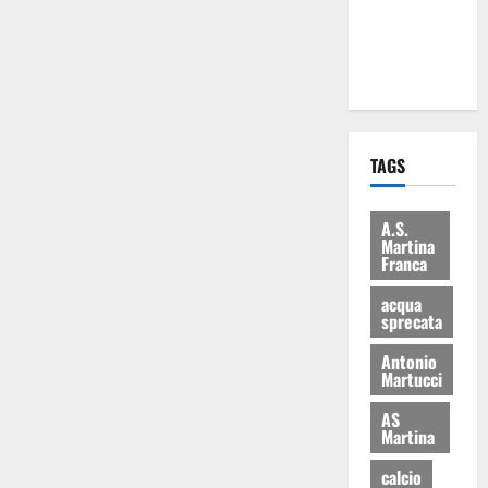
ai 15 nuovi
Fucilieri
dell’Aria
TAGS
A.S.
Martina
Franca
acqua
sprecata
Antonio
Martucci
AS
Martina
calcio