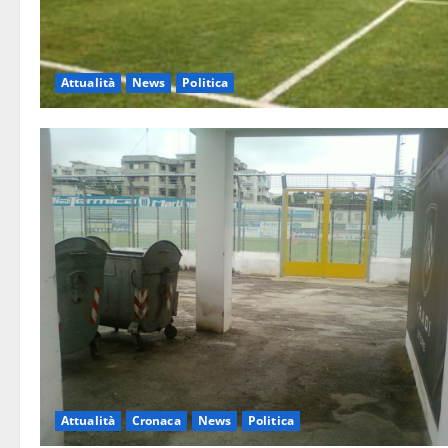
Attualità
News
Politica
Attualità
Cronaca
News
Politica