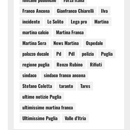
fontane pubbliche
Forza Italia
Franco Ancona
Gianfranco Chiarelli
Ilva
incidente
Lc Solito
Lega pro
Martina
martina calcio
Martina Franca
Martina Sera
News Martina
Ospedale
palazzo ducale
Pd
Pdl
polizia
Puglia
regione puglia
Renzo Rubino
Rifiuti
sindaco
sindaco franco ancona
Stefano Coletta
taranto
Tares
ultime notizie Puglia
ultimissime martina franca
Ultimissime Puglia
Valle d'Itria