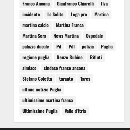
Franco Ancona
Gianfranco Chiarelli
Ilva
incidente
Lc Solito
Lega pro
Martina
martina calcio
Martina Franca
Martina Sera
News Martina
Ospedale
palazzo ducale
Pd
Pdl
polizia
Puglia
regione puglia
Renzo Rubino
Rifiuti
sindaco
sindaco franco ancona
Stefano Coletta
taranto
Tares
ultime notizie Puglia
ultimissime martina franca
Ultimissime Puglia
Valle d'Itria