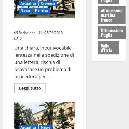
Attualità
Cronaca
ultimissime
News
Politica
martina
franca
Comune-Poste: chi è la lumaca?
Ultimissime
Redazione
08/06/2013
Puglia
0
Valle
Una chiara, inequivocabile
d'Itria
lentezza nella spedizione di
una lettera, rischia di
provocare un problema di
procedura per...
Leggi tutto
Attualità
News