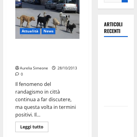
ARTICOLI
RECENTI
Attualità
News
Ospedale di
Lotta al randagismo, pubblicato
bando per interventi di
Martina
sterilizzazione
Franca,
Aurelia Simeone
28/10/2013
Forza Italia
0
annuncia la
Il fenomeno del
protesta:
randagismo in città
sit-in lunedì
continua a far discutere,
10 agosto
ma questa volta in termini
Il Comune
positivi. Il...
di Martina
Leggi tutto
Franca
pubblica il