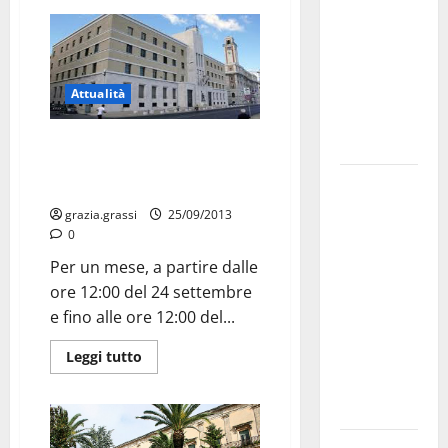
bando
alloggi ERP
2026:
domande
Attualità
dal 26
agosto
Sostegno al reddito per chi ha
perso la mobilità in deroga.
La gara
Aperto il bando regionale
ciclistica
grazia.grassi
25/09/2013
dei Giochi
0
attraversa
Per un mese, a partire dalle
Martina
ore 12:00 del 24 settembre
Franca:
e fino alle ore 12:00 del...
ecco le
Leggi tutto
strade
interessate
e gli orari