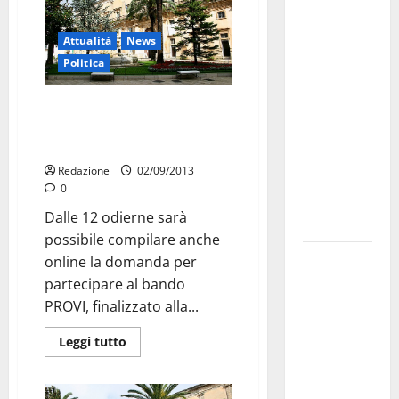
Martina
Franca
Attualità
News
investe
Politica
sulle
famiglie: in
Disabilità: bando vita
arrivo tre
indipendente, da oggi le
seminari
domande
dedicati ad
Redazione
02/09/2013
adolescenti,
0
genitori ed
Dalle 12 odierne sarà
empatia
possibile compilare anche
Aeronautica
online la domanda per
Militare, al
partecipare al bando
16° Stormo
PROVI, finalizzato alla...
di Martina
Leggi tutto
Franca
consegnati
i Baschi Blu