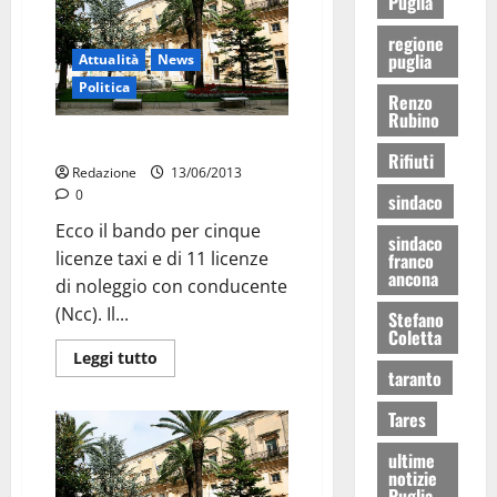
Puglia
regione
puglia
Attualità
News
Politica
Renzo
Rubino
Licenze taxi: bando
Rifiuti
Redazione
13/06/2013
0
sindaco
Ecco il bando per cinque
sindaco
licenze taxi e di 11 licenze
franco
ancona
di noleggio con conducente
(Ncc). Il...
Stefano
Coletta
Leggi tutto
taranto
Tares
ultime
notizie
Puglia