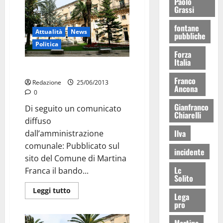
Paolo
Grassi
fontane
Attualità
News
pubbliche
Politica
Forza
Italia
Dirigente: il bando
Franco
Redazione
25/06/2013
Ancona
0
Gianfranco
Di seguito un comunicato
Chiarelli
diffuso
Ilva
dall’amministrazione
comunale: Pubblicato sul
incidente
sito del Comune di Martina
Lc
Franca il bando...
Solito
Leggi tutto
Lega
pro
Martina