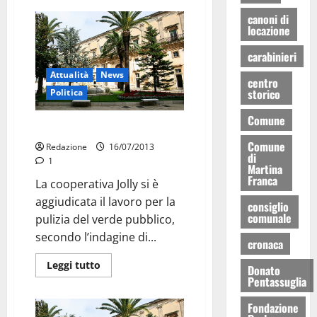
canoni di
locazione
carabinieri
Attualità
News
centro
storico
Politica
Comune
Pulizia del verde pubblico
Comune
Redazione
16/07/2013
di
1
Martina
Franca
La cooperativa Jolly si è
aggiudicata il lavoro per la
consiglio
comunale
pulizia del verde pubblico,
secondo l’indagine di...
cronaca
Leggi tutto
Donato
Pentassuglia
Fondazione