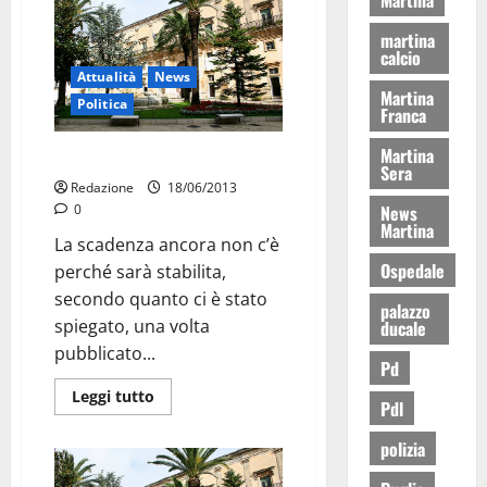
martina
calcio
Attualità
News
Martina
Politica
Franca
Martina
Bando senza scadenza
Sera
Redazione
18/06/2013
News
0
Martina
La scadenza ancora non c’è
Ospedale
perché sarà stabilita,
secondo quanto ci è stato
palazzo
spiegato, una volta
ducale
pubblicato...
Pd
Leggi tutto
Pdl
polizia