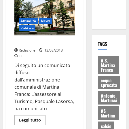
ai 15 nuovi
Fucilieri
dell’Aria
Attualità
News
Politica
Turismo di qualità: bando
TAGS
Redazione
13/08/2013
0
A.S.
Martina
Di seguito un comunicato
Franca
diffuso
dall’amministrazione
acqua
sprecata
comunale di Martina
Franca: L’assessore al
Antonio
Martucci
Turismo, Pasquale Lasorsa,
ha comunicato...
AS
Martina
Leggi tutto
calcio