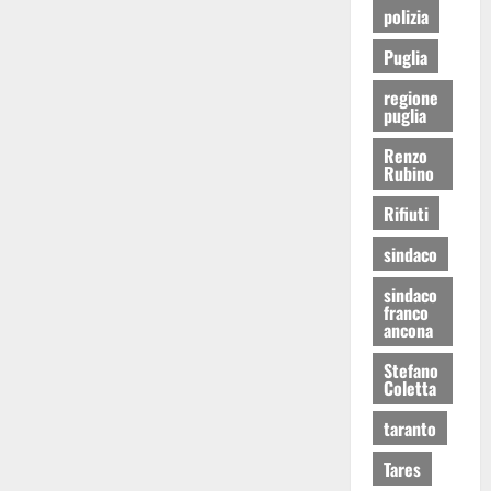
polizia
Puglia
regione
puglia
Renzo
Rubino
Rifiuti
sindaco
sindaco
franco
ancona
Stefano
Coletta
taranto
Tares