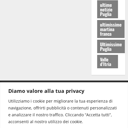
ultime
notizie
Puglia
ultimissime
martina
franca
Ultimissime
Puglia
Valle
d'Itria
Diamo valore alla tua privacy
CONTATTI.
Utilizziamo i cookie per migliorare la tua esperienza di
navigazione, offrirti pubblicità o contenuti personalizzati
Redazione:
redazione@www.martinasera.it
e analizzare il nostro traffico. Cliccando “Accetta tutti”,
Direttore:
direttore@www.martinasera.it
acconsenti al nostro utilizzo dei cookie.
Info & Commerciale:
info@www.martinasera.it