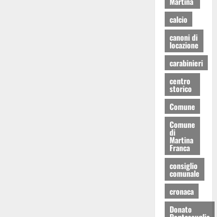
Martina
calcio
canoni di
locazione
carabinieri
centro
storico
Comune
Comune
di
Martina
Franca
consiglio
comunale
cronaca
Donato
Pentassuglia