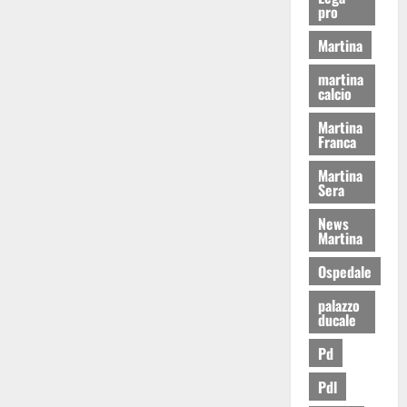
pro
Martina
martina
calcio
Martina
Franca
Martina
Sera
News
Martina
Ospedale
palazzo
ducale
Pd
Pdl