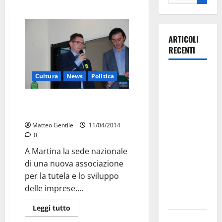
ARTICOLI
RECENTI
Martina
Cultura
News
Politica
Franca
investe
Un’associazione nazionale per
tutelare le imprese
sulle
famiglie: in
Matteo Gentile
11/04/2014
0
arrivo tre
seminari
A Martina la sede nazionale
dedicati ad
di una nuova associazione
adolescenti,
per la tutela e lo sviluppo
genitori ed
delle imprese....
empatia
Leggi tutto
Aeronautica