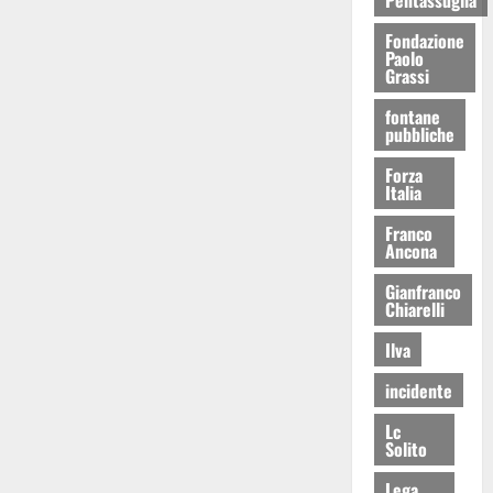
Fondazione
Paolo
Grassi
fontane
pubbliche
Forza
Italia
Franco
Ancona
Gianfranco
Chiarelli
Ilva
incidente
Lc
Solito
Lega