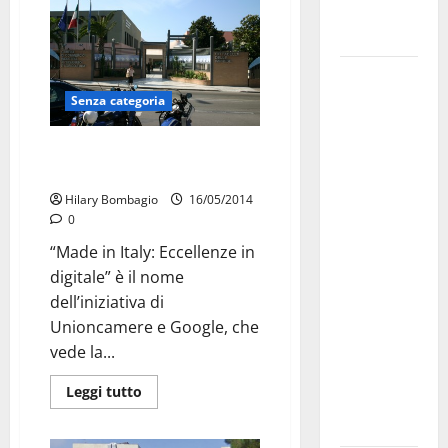
Fucilieri
dell’Aria
Martina
Franca,
Senza categoria
Marraffa
attacca
“Made in Italy. Eccellenze in
digitale”: borse di studio
Regione e
Comune:
Hilary Bombagio
16/05/2014
0
“Nuovi
medici solo
“Made in Italy: Eccellenze in
a
digitale” è il nome
novembre.
dell’iniziativa di
Faremo
Unioncamere e Google, che
accesso agli
vede la...
atti su Tari,
Leggi tutto
rifiuti e
bilancio”