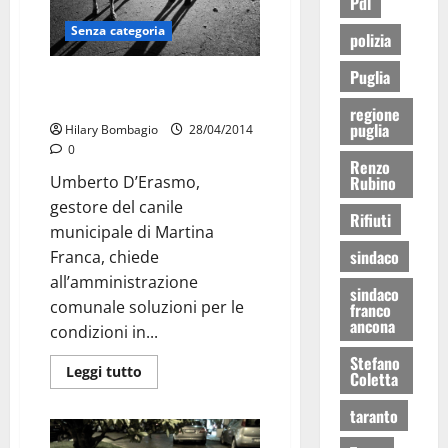
Pdl
Senza categoria
polizia
Puglia
Canile: richieste
all’amministrazione
regione
puglia
Hilary Bombagio
28/04/2014
0
Renzo
Rubino
Umberto D’Erasmo,
gestore del canile
Rifiuti
municipale di Martina
sindaco
Franca, chiede
all’amministrazione
sindaco
comunale soluzioni per le
franco
ancona
condizioni in...
Stefano
Leggi tutto
Coletta
taranto