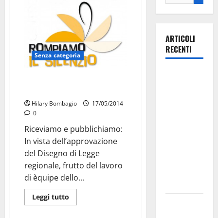
ARTICOLI
RECENTI
Senza categoria
La gara
Centro antiviolenza: evento 20
ciclistica
maggio
dei Giochi
Hilary Bombagio
17/05/2014
attraversa
0
Martina
Riceviamo e pubblichiamo:
Franca:
In vista dell’approvazione
ecco le
del Disegno di Legge
strade
regionale, frutto del lavoro
interessate
di èquipe dello...
e gli orari
Leggi tutto
Martina
Franca