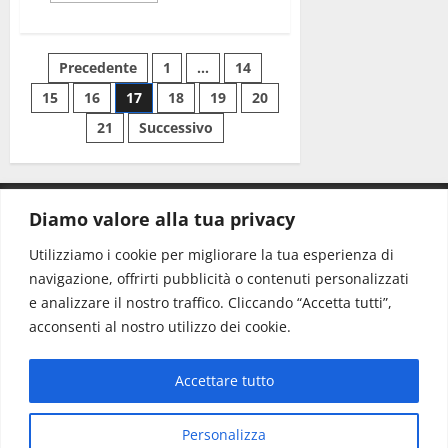
Precedente
1
…
14
15
16
17
18
19
20
21
Successivo
Diamo valore alla tua privacy
CONTATTI.
Utilizziamo i cookie per migliorare la tua esperienza di
navigazione, offrirti pubblicità o contenuti personalizzati
Redazione:
redazione@www.martinasera.it
e analizzare il nostro traffico. Cliccando “Accetta tutti”,
Direttore:
direttore@www.martinasera.it
acconsenti al nostro utilizzo dei cookie.
Info & Commerciale:
info@www.martinasera.it
Accettare tutto
Home
News
Vivere la città
EVENTI
Salute
Il Blog del Direttore
Contatti
Personalizza