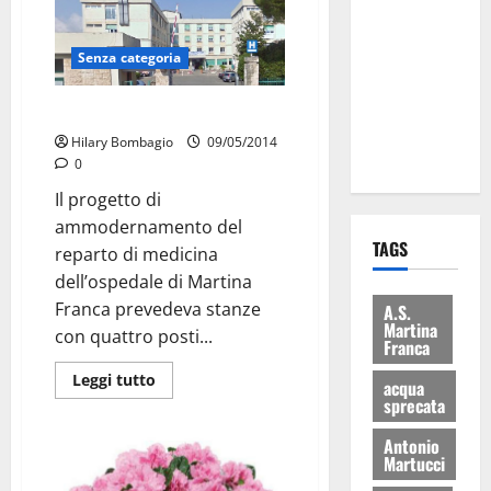
Martina
Franca: Il
Senza categoria
sindaco non
ha fatto le
Ospedale: lavori fermi
scuse alla
Hilary Bombagio
09/05/2014
Lillo
0
Il progetto di
ammodernamento del
TAGS
reparto di medicina
dell’ospedale di Martina
Franca prevedeva stanze
A.S.
Martina
con quattro posti...
Franca
Leggi tutto
acqua
sprecata
Antonio
Martucci