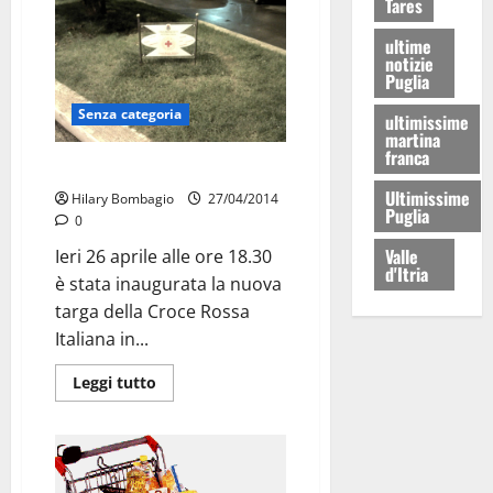
Tares
ultime
notizie
Puglia
Senza categoria
ultimissime
martina
franca
Nuova targa per la Croce Rossa
Ultimissime
Hilary Bombagio
27/04/2014
Puglia
0
Valle
Ieri 26 aprile alle ore 18.30
d'Itria
è stata inaugurata la nuova
targa della Croce Rossa
Italiana in...
Leggi tutto