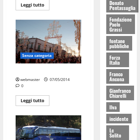
Donato
Leggi tutto
Pentassuglia
Fondazione
Paolo
Grassi
fontane
pubbliche
Senza categoria
Forza
Italia
Prova
Franco
Ancona
webmaster
07/05/2014
0
Gianfranco
Chiarelli
Leggi tutto
Ilva
incidente
Lc
Solito