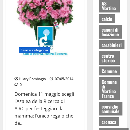
AS
Martina
calcio
canoni di
locazione
carabinieri
Senza categoria
centro
storico
Azalea per la mamma: aiutiamo
Comune
la ricerca
Hilary Bombagio
07/05/2014
Comune
0
di
Martina
Domenica 11 maggio scegli
Franca
l’Azalea della Ricerca di
consiglio
AIRC per festeggiare la
comunale
mamma: l’unico regalo che
cronaca
da...