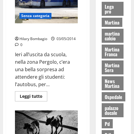
Lega
pro
Senza categoria
Martina
Pioggia: bus fermi
martina
calcio
Hilary Bombagio
03/05/2014
0
Martina
Franca
Ieri all’uscita da scuola,
nella zona Pergolo, c’era
Martina
una bella sorpresa ad
Sera
attendere gli studenti:
News
l’autobus, per...
Martina
Ospedale
Leggi tutto
palazzo
ducale
Pd