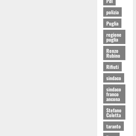
Pdl
polizia
Puglia
regione
puglia
Renzo
Rubino
Rifiuti
sindaco
sindaco
franco
ancona
Stefano
Coletta
taranto