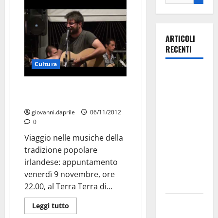
ARTICOLI
RECENTI
Cultura
La gara
ciclistica
Viaggio nella musica irlandese:
dei Giochi
Gli Elfolk in concerto
attraversa
giovanni.daprile
06/11/2012
Martina
0
Franca:
Viaggio nelle musiche della
ecco le
tradizione popolare
strade
irlandese: appuntamento
interessate
venerdì 9 novembre, ore
e gli orari
22.00, al Terra Terra di...
Martina
Leggi tutto
Franca