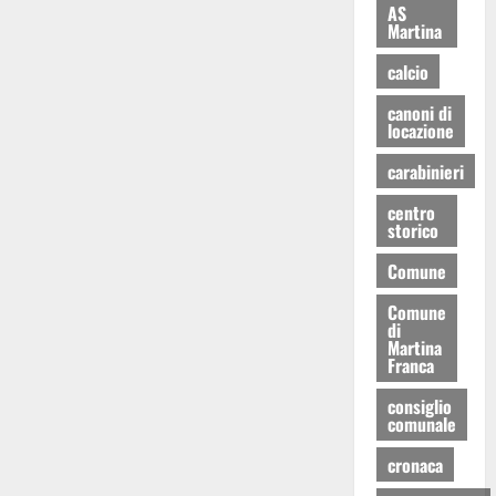
AS
Martina
calcio
canoni di
locazione
carabinieri
centro
storico
Comune
Comune
di
Martina
Franca
consiglio
comunale
cronaca