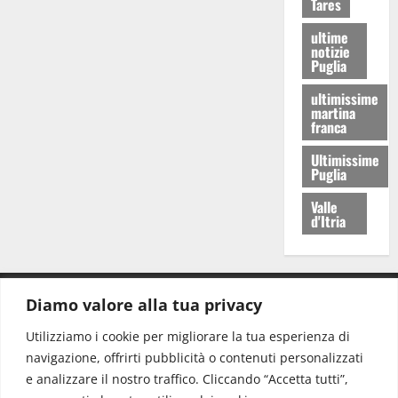
Tares
ultime
notizie
Puglia
ultimissime
martina
franca
Ultimissime
Puglia
Valle
d'Itria
Diamo valore alla tua privacy
CONTATTI.
Utilizziamo i cookie per migliorare la tua esperienza di
navigazione, offrirti pubblicità o contenuti personalizzati
Redazione:
redazione@www.martinasera.it
e analizzare il nostro traffico. Cliccando “Accetta tutti”,
Direttore:
direttore@www.martinasera.it