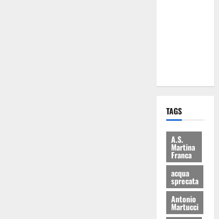
Martina
Franca: Il
sindaco non
ha fatto le
scuse alla
Lillo
TAGS
A.S.
Martina
Franca
acqua
sprecata
Antonio
Martucci