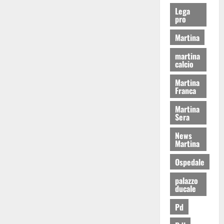
Lega
pro
Martina
martina
calcio
Martina
Franca
Martina
Sera
News
Martina
Ospedale
palazzo
ducale
Pd