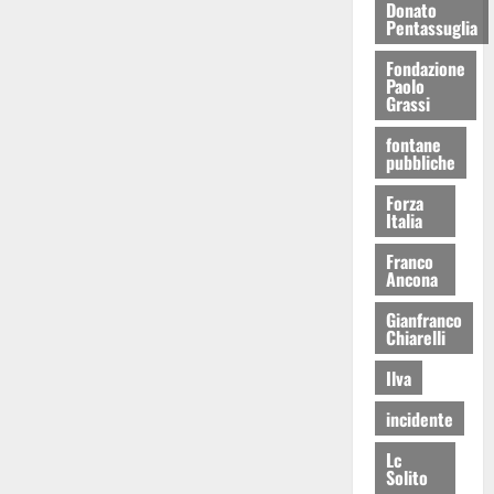
Donato
Pentassuglia
Fondazione
Paolo
Grassi
fontane
pubbliche
Forza
Italia
Franco
Ancona
Gianfranco
Chiarelli
Ilva
incidente
Lc
Solito