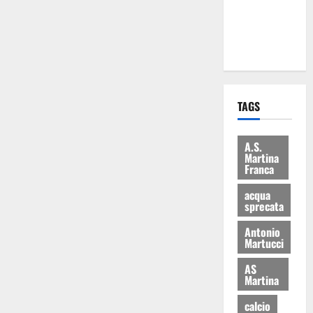
ai 15 nuovi
Fucilieri
dell’Aria
TAGS
A.S.
Martina
Franca
acqua
sprecata
Antonio
Martucci
AS
Martina
calcio