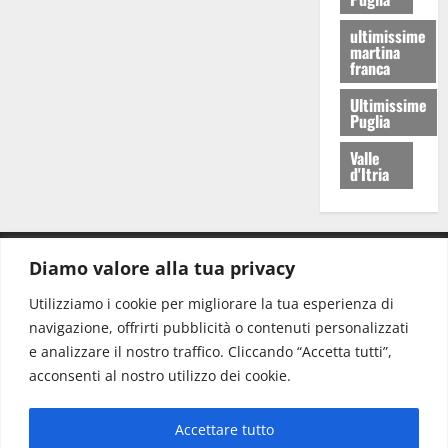
ultimissime
martina
franca
Ultimissime
Puglia
Valle
d'Itria
Diamo valore alla tua privacy
CONTATTI.
Utilizziamo i cookie per migliorare la tua esperienza di
navigazione, offrirti pubblicità o contenuti personalizzati
Redazione:
redazione@www.martinasera.it
e analizzare il nostro traffico. Cliccando “Accetta tutti”,
Direttore:
direttore@www.martinasera.it
acconsenti al nostro utilizzo dei cookie.
Info & Commerciale:
info@www.martinasera.it
Accettare tutto