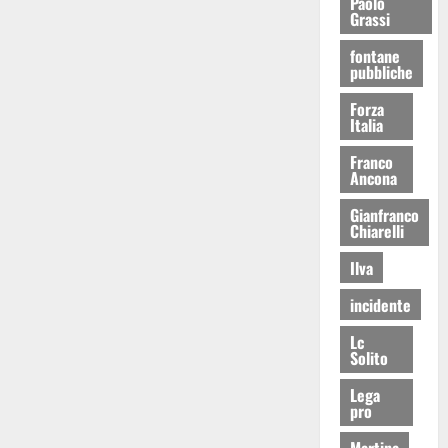
Paolo
Grassi
fontane
pubbliche
Forza
Italia
Franco
Ancona
Gianfranco
Chiarelli
Ilva
incidente
Lc
Solito
Lega
pro
Martina