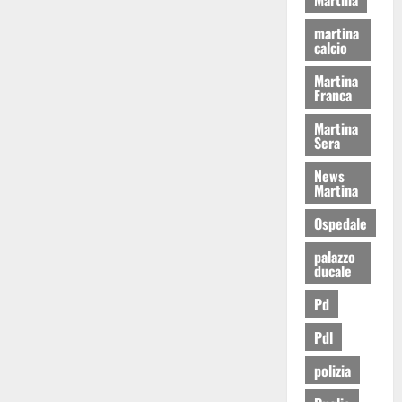
martina
calcio
Martina
Franca
Martina
Sera
News
Martina
Ospedale
palazzo
ducale
Pd
Pdl
polizia