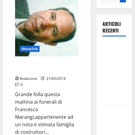
ARTICOLI
RECENTI
Ospedale di
Attualità
Martina
Franca,
Grande folla ai funerali di
Forza Italia
Franchino Marangi
annuncia la
Redazione
21/05/2014
protesta:
0
sit-in lunedì
Grande folla questa
10 agosto
mattina ai funerali di
Francesco
Il Comune
Marangi,appartenente ad
di Martina
un nota e stimata famiglia
Franca
di costruttori...
pubblica il