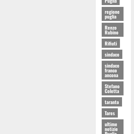
Puglia
regione
puglia
Renzo
Rubino
Rifiuti
sindaco
sindaco
franco
ancona
Stefano
Coletta
taranto
Tares
ultime
notizie
Puglia