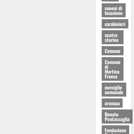
canoni di
locazione
carabinieri
centro
storico
Comune
Comune
di
Martina
Franca
consiglio
comunale
cronaca
Donato
Pentassuglia
Fondazione